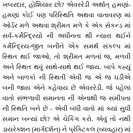
ખબરદાર, હોશિયાર છો? એવરરેડી અર્થાત્ હમણાં-
હમણાં કોઈ પણ પરિસ્થિતિ અથવા વાતાવરણ માં
ઓર્ડર મળે અથવા શ્રીમત મળે કે એક સેકન્ડ માં
સર્વ-કર્મેન્દ્રિયો ની અધીનતા થી ન્યારા થઈને
કર્મેન્દ્રિય-જીત બનીને એક સમર્થ સંકલ્પ માં
સ્થિત થઈ જાઓ, તો શ્રીમત મળતાં જ, મળવી
અને સ્થિત થવું સાથે-સાથે થઈ જાય. બાપે કહ્યું
અને બાળકો ની સ્થિતી એવી જ એ જ ઘડીએ
બની જાય એને કહેવાય છે એવરરેડી. જે પહેલાં
વાતો સંભળાવી સમાનતા ની એનાથી જ સમીપતા
ની સ્થિતિ બને છે - એવી બધી વાતો માં ક્યાં સુધી
સમાન બન્યાં છો? એ ચેકિંગ કરો. એવું તો નથી
ડાયરેક્શન (માર્ગદર્શન) ને પ્રેક્ટિકલ (વ્યવહાર) માં