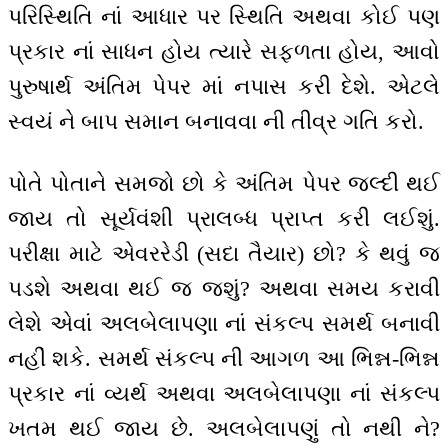
પરિસ્થિતિ નાં આધાર પર સ્થિતિ અથવા કોઈ પણ
પ્રકાર નાં સાધન હોય ત્યારે સફળતા હોય, આવો
પુરુષાર્થ અંતિમ પેપર માં નપાસ કરી દેશે. એટલે
સ્વયં ને બાપ સમાન બનાવવા ની તીવ્ર ગતિ કરો.
પોતે પોતાને સમજો છો કે અંતિમ પેપર જલ્દી થઈ
જાય તો સૂર્યવંશી પ્રાલબ્ધ પ્રાપ્ત કરી લઈશું.
પરીક્ષા માટે એવરરેડી (સદા તૈયાર) છો? કે થવું જ
પડશે અથવા થઈ જ જશું? અથવા સમય કરાવી
લેશે એવાં અલબેલાપણા નાં સંકલ્પ સમર્થ બનાવી
નહીં શકે. સમર્થ સંકલ્પ ની આગળ આ ભિન્ન-ભિન્ન
પ્રકાર નાં વ્યર્થ અથવા અલબેલાપણા નાં સંકલ્પ
ખતમ થઈ જાય છે. અલબેલાપણું તો નથી ને?