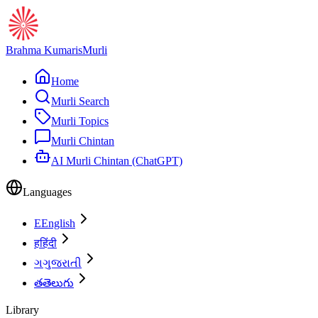
Brahma Kumaris
Murli
Home
Murli Search
Murli Topics
Murli Chintan
AI Murli Chintan (ChatGPT)
Languages
E
English
ह
हिंदी
ગ
ગુજરાતી
త
తెలుగు
Library