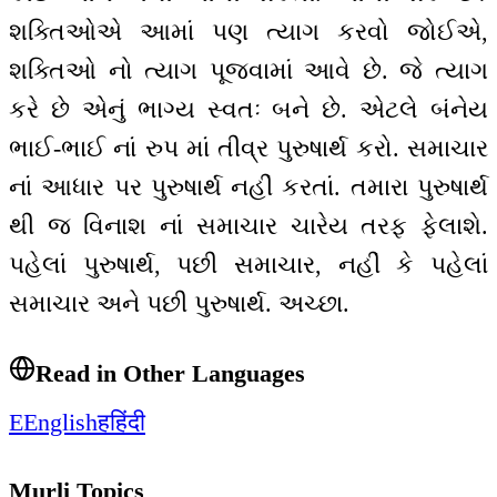
શક્તિઓએ આમાં પણ ત્યાગ કરવો જોઈએ,
શક્તિઓ નો ત્યાગ પૂજવામાં આવે છે. જે ત્યાગ
કરે છે એનું ભાગ્ય સ્વતઃ બને છે. એટલે બંનેય
ભાઈ-ભાઈ નાં રુપ માં તીવ્ર પુરુષાર્થ કરો. સમાચાર
નાં આધાર પર પુરુષાર્થ નહીં કરતાં. તમારા પુરુષાર્થ
થી જ વિનાશ નાં સમાચાર ચારેય તરફ ફેલાશે.
પહેલાં પુરુષાર્થ, પછી સમાચાર, નહીં કે પહેલાં
સમાચાર અને પછી પુરુષાર્થ. અચ્છા.
Read in Other Languages
E
English
ह
हिंदी
Murli Topics