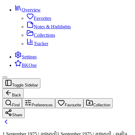
Overview
Favorites
Notes & Highlights
Collections
Tracker
Settings
BKOne
Toggle Sidebar
Back
Find
Preferences
Favourite
Collection
Share
1 September 1975 | ગુજરાતી
1 September 1975 | ગુજરાતી · સમીપ