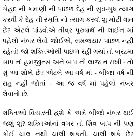
બેહદ ની કમાણી ની પાછળ દેહ ની સુધ-બુધ ત્યાગ
કરવી કે દેહ ની સ્મૃતિ નો ત્યાગ કરવો શું મોટી વાત
છે? એટલે પાંડવોએ તીવ્ર પુરુષાર્થ ની લાઈન માં
પહેલો નંબર લેવો જોઈએ, સમજ્યાં? પાછળ નહીં
રહેતાં! જો શક્તિઓથી પાછળ રહી ગયાં તો બ્રહ્મા
બાપ નાં હમજીન્સ અને બાપ ની લાજ ન રાખી - તો
શું આ શોભે છે? એટલે આ વર્ષ માં - બીજા વર્ષ ની
રાહ નહીં જોતાં - આ જ વર્ષ માં પહેલો નંબર
લેવાનો છે.
શક્તિઓ વિચારતી હશે કે અમે બીજો નંબર થઈ
જશું શું? શક્તિઓનાં વગર તો શિવ બાપ ની પણ
કોઈ ચાલ નથી ચાલી શકતી. ચાલી શકે છે?