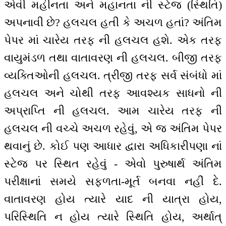
એવી મહીનતા અને મહાનતા ની સ્ટેજ (સ્થિતિ)
અપનાવી છે? હલચલ હતી કે અચળ હતાં? અંતિમ
પેપર માં ચારેય તરફ ની હલચલ હશે. એક તરફ
વાયુમંડળ તથા વાતાવરણ ની હલચલ. બીજી તરફ
વ્યક્તિઓની હલચલ. ત્રીજી તરફ સર્વ સંબંધો માં
હલચલ અને ચોથી તરફ આવશ્યક સાધનો ની
અપ્રાપ્તિ ની હલચલ. આમ ચારેય તરફ ની
હલચલ ની વચ્ચે અચળ રહેવું, એ જ અંતિમ પેપર
થવાનું છે. કોઈ પણ આધાર દ્વારા અધિકારીપણા નાં
સ્ટેજ પર સ્થિત રહેવું - એવો પુરુષાર્થ અંતિમ
પરીક્ષાનાં સમયે સફળતા-મૂર્ત બનવા નહીં દે.
વાતાવરણ હોય ત્યારે યાદ ની યાત્રા હોય,
પરિસ્થિતિ ન હોય ત્યારે સ્થિતિ હોય, અર્થાત્