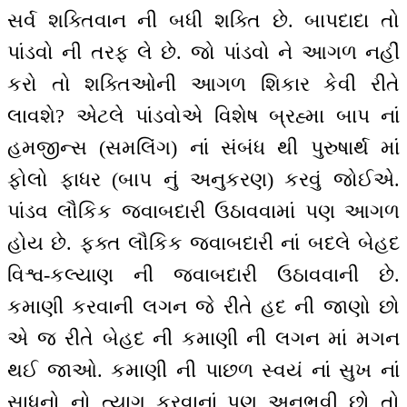
સર્વ શક્તિવાન ની બધી શક્તિ છે. બાપદાદા તો
પાંડવો ની તરફ લે છે. જો પાંડવો ને આગળ નહીં
કરો તો શક્તિઓની આગળ શિકાર કેવી રીતે
લાવશે? એટલે પાંડવોએ વિશેષ બ્રહ્મા બાપ નાં
હમજીન્સ (સમલિંગ) નાં સંબંધ થી પુરુષાર્થ માં
ફોલો ફાધર (બાપ નું અનુકરણ) કરવું જોઈએ.
પાંડવ લૌકિક જવાબદારી ઉઠાવવામાં પણ આગળ
હોય છે. ફક્ત લૌકિક જવાબદારી નાં બદલે બેહદ
વિશ્વ-કલ્યાણ ની જવાબદારી ઉઠાવવાની છે.
કમાણી કરવાની લગન‌ જે રીતે હદ ની જાણો છો
એ જ રીતે બેહદ ની કમાણી ની લગન માં મગન
થઈ જાઓ. કમાણી ની પાછળ સ્વયં નાં સુખ નાં
સાધનો નો ત્યાગ કરવાનાં પણ અનુભવી છો તો