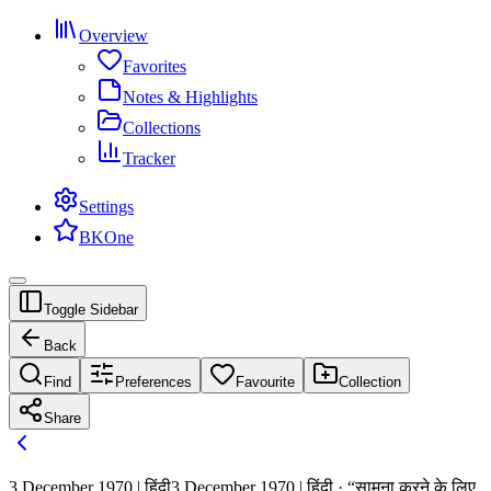
Overview
Favorites
Notes & Highlights
Collections
Tracker
Settings
BKOne
Toggle Sidebar
Back
Find
Preferences
Favourite
Collection
Share
3 December 1970 | हिंदी
3 December 1970 | हिंदी · “सामना करने के लिए