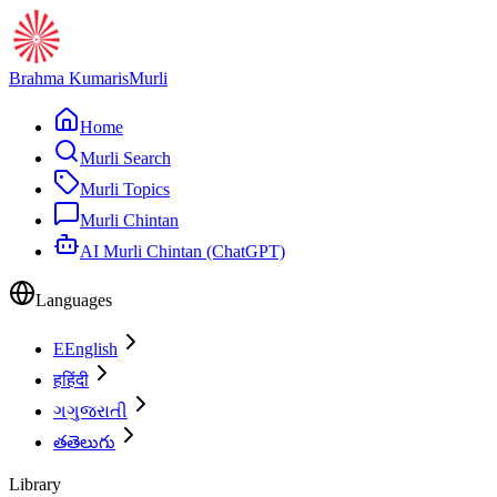
Brahma Kumaris
Murli
Home
Murli Search
Murli Topics
Murli Chintan
AI Murli Chintan (ChatGPT)
Languages
E
English
ह
हिंदी
ગ
ગુજરાતી
త
తెలుగు
Library