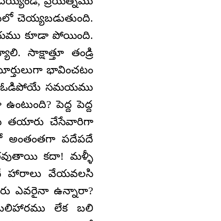
 చెయ్యండి, ప్రయత్నము
ణములో చెయ్యబడుతుంది.
మయము కూడా పోయింది.
ి. సాక్షాత్తూ తండ్రి
రమూర్తులుగా భావించటం
కానీ ఓడిపోయే సమయము
ంటుంది? పెద్ద పెద్ద
 తయారు చేసేవారిగా
ో అంతంతగా పదేపదే
ుతాయి కదా! మళ్ళీ
దే హారాలు వేయవలసి
ారు ఎవరైనా ఉన్నారా?
 బలిహారము లేక బలి