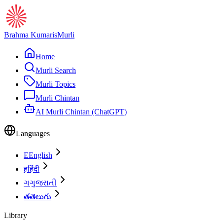
Brahma Kumaris
Murli
Home
Murli Search
Murli Topics
Murli Chintan
AI Murli Chintan (ChatGPT)
Languages
E
English
ह
हिंदी
ગ
ગુજરાતી
త
తెలుగు
Library