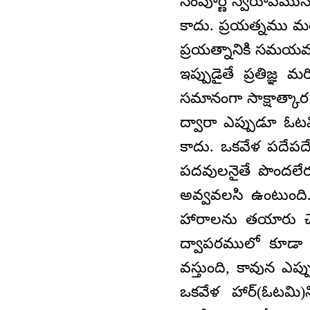
సంపూర్ణ స్వరూపమును 
కాదు. ప్రయత్నము మరి
ప్రయత్నానికి సమయమ
ఇప్పుడైతే ప్రతిజ్ఞ 
సమానంగా సాక్షాత్కార
ద్వారా ఎప్పుడూ ఓట
కాదు. ఒకవేళ పదేపదే
పదవులనైతే పొందలే
అవ్వవలసి ఉంటుంద
హారాలను తయారు చ
ద్వాపరములో కూడా 
వస్తుంది, కావున ఎప
ఒకవేళ హార్(ఓటమి)