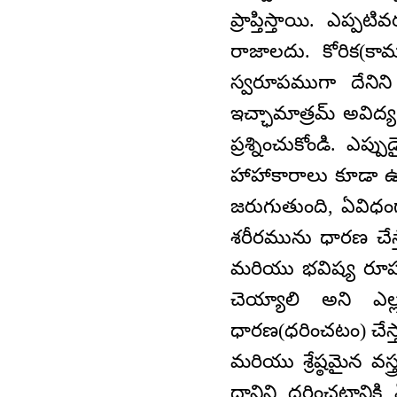
ప్రాప్తిస్తాయి. ఎప్ప
రాజాలదు. కోరిక(కా
స్వరూపముగా దేనిని 
ఇచ్ఛామాత్రమ్ అవిద్య
ప్రశ్నించుకోండి. 
హాహాకారాలు కూడా ఉ
జరుగుతుంది, ఏవిధంగా
శరీరమును ధారణ చేస్
మరియు భవిష్య రూపమ
చెయ్యాలి అని ఎల్ల
ధారణ(ధరించటం) చేస
మరియు శ్రేష్ఠమైన వస
దానిని ధరించటానికి 