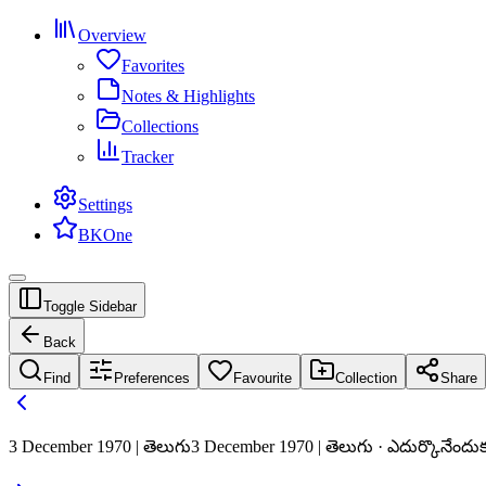
Overview
Favorites
Notes & Highlights
Collections
Tracker
Settings
BKOne
Toggle Sidebar
Back
Find
Preferences
Favourite
Collection
Share
3 December 1970 | తెలుగు
3 December 1970 | తెలుగు · ఎదుర్కొనేందు