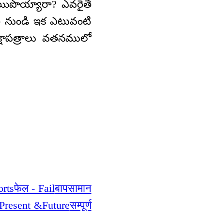
 అయిపొయ్యారా? ఎవరైతే
రి నుండి ఇక ఎటువంటి
ీక్షాపత్రాలు వతనములో
forts
फेल - Fail
बापसामान
 -Present &Future
सम्पूर्ण