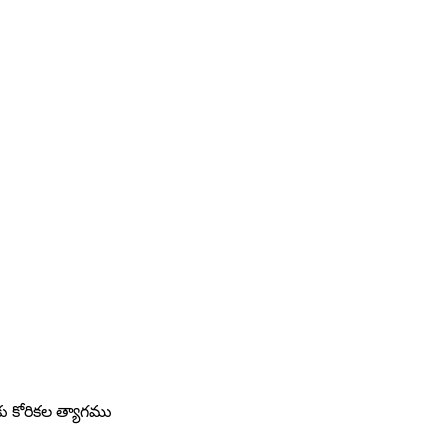
కు కోరికల త్యాగము