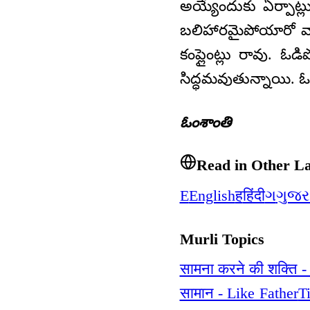
అయ్యేందుకు ఏర్పాట్ల
బలిహారమైపోయారో వార
కంప్లైంట్లు రావు. ఓ
సిద్ధమవుతున్నాయి. ఓ
ఓంశాంతి
Read in Other L
E
English
ह
हिंदी
ગ
ગુજર
Murli Topics
सामना करने की शक्ति -
सामान - Like Father
T