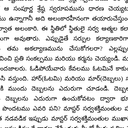
ఆ సంపూర్ణ శ్రేష్ఠ స్వరూపమును ధారణ చెయ్యట
ఉన్నాగానీ అది అలంకారహీనంగా తయారుచేస్తుంద
వాత అలంకారి. ఈ స్థితిలో స్థితులై సర్వ ఆత్మల కల
ులుగా అవుతారు. ఎప్పుడైతే సర్పుల కల్యాణకారి
రు తమ అకల్యాణమును చేసుకోగలరా? ఎల్లప్పుడ
ంచి ప్రతి సంకల్పము మరియు కర్మను చెయ్యండి. మాస
ందజాలరు. ఓడిపోయేవారు కేవలము ఓటమినే కాకుండ
 వస్తుంది. హార్(ఓటమి) మరియు మార్(దెబ్బలు)
మికి ముందు దెబ్బలను ఎదురుగా చూడండి. దెబ
ున దెబ్బలను ఎదురుగా ఉంచుకోవటం ద్వారా భ
 పొందటము ఎవరి పని? మాస్టర్ సర్వశక్తిమంతుల ప
డవడిక ఇప్పుడు మాస్టర్ సర్వశక్తిమంతుల ముఖాన