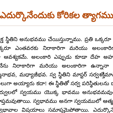
ఎదుర్కొనేందుకు కోరికల త్యాగమ
్త స్థితిని అనుభవము చేయిస్తున్నాము. ప్రతి ఒక్
తి ఒక్కరూ ఎంతవరకు నిరాకారిగా మరియు అలంకార
డూ ఆవశ్యకమే. అలంకారి ఎప్పుడు కూడా దేహ అహ
నేను నిరాకారిగా మరియు అలంకారిగా ఉన్నానా 
నాభవ, మధ్యాజీభవ. స్వ స్థితిని మాస్టర్ సర్వశక్తి
ులుగా అయ్యారు కదా! ఈ స్థితితో సర్వ పరిస్థితులను దా
ర్వులలో స్వయము యొక్క భావము అనుభవమవు
ాప్తమవుతాయి. స్వభావము అనగా స్వయములో ఆత్
వభావాల విషయాలు సమాప్తమైపోతాయి. ఎదుర్కొనే