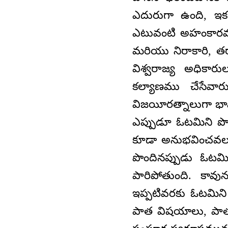
ఎదురుగా ఉంది, ఇక 
ఎటువంటి అహంకారము 
మరియు నిరాకారి, తర్
విశ్వరాజ్య అధికార
కల్యాణము చేసేవా
విజయీరత్నాలుగా భావి
ఎప్పుడూ ఓటమిని పొ
కూడా అనుభవించవలసి
పొందినప్పుడు ఓట
పారిపోతుంది. కావ
ఇప్పటివరకు ఓటమిని
పాత విషయాలు, పాత న