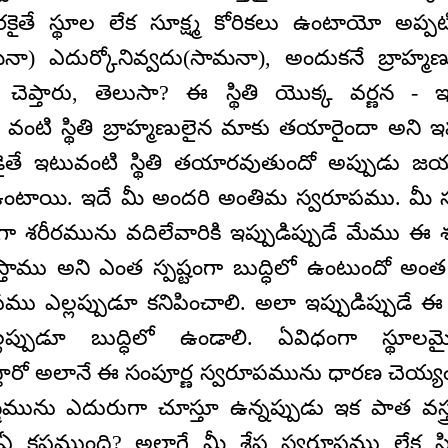
టివరకైతే స్థూల లేక సూక్ష్మ కోరికలు ఉంటాయో అప్పట
మనా) ఎదుర్కోనివ్వదు(సామనా), అందుకనే బ్రాహ్
చెప్తారు, తెలుసా? ఈ స్థితి యొక్క వర్ణన - ఇ
 వంటి స్థితి బ్రాహ్మణులైన మాకు తయారైందా అని ఇప
ఎప్పుడైతే ఇటువంటి స్థితి తయారవుతుందో అప్పుడ
ంటాయి. ఇదే మీ అందరి అంతిమ స్వరూపము. మీ స్
 శరీరమును వదిలేవారికి ఇప్పుడిప్పుడే మేము ఈ శరీ
తాము అని ఎంత స్పష్టంగా బుద్ధిలో ఉంటుందో అంత స
ు ఎల్లప్పుడూ కనిపించాలి. అలా ఇప్పుడిప్పుడే
ప్పుడూ బుద్ధిలో ఉండాలి. ఏవిధంగా స్థూలమైన 
్తారో అలానే ఈ సంపూర్ణ స్వరూపమును ధారణ చెయ్య
్త్రమును ఎదురుగా చూస్తూ ఉన్నప్పుడు ఇక పాత వస్త
ఏ కష్టముంది? అలాగే మీ శ్రేష్ఠ స్వరూపము లేక స్థి