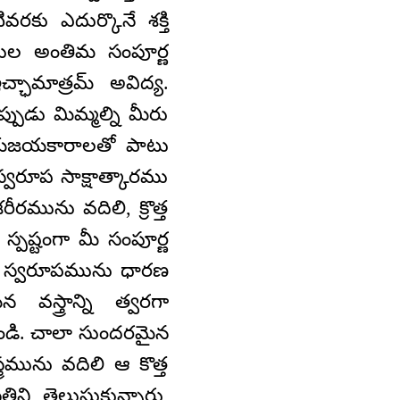
ివరకు ఎదుర్కొనే శక్తి
మణుల అంతిమ సంపూర్ణ
చ్ఛామాత్రమ్ అవిద్య.
్పుడు మిమ్మల్ని మీరు
ు జయజయకారాలతో పాటు
వరూప సాక్షాత్కారము
రమును వదిలి, క్రొత్త
్పష్టంగా మీ సంపూర్ణ
 ఈ స్వరూపమును ధారణ
వస్త్రాన్ని త్వరగా
ండి. చాలా సుందరమైన
్రమును వదిలి ఆ కొత్త
తిని తెలుసుకున్నారు,