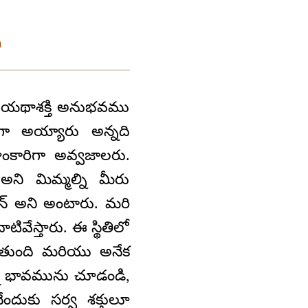
ు
కరూ యథాశక్తి అనుభవము
ిగా అయ్యారు అన్నది
ంకారిగా అవ్వజాలరు.
అని మిమ్మల్ని మీరు
మాన్ అని అంటారు. మరి
టివేస్తారు. ఈ స్థితిలో
తుంది మరియు అనేక
మ భావమును చూడండి,
ందుకు సర్వ శక్తులూ