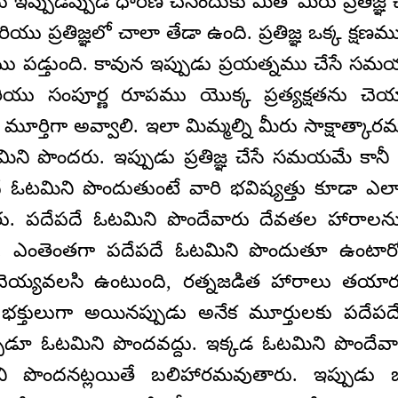
ఇప్పుడిప్పుడే ధారణ చేసేందుకు మీతో మీరు ప్రతిజ్ఞ
యు ప్రతిజ్ఞలో చాలా తేడా ఉంది. ప్రతిజ్ఞ ఒక్క క్ష
ు పడ్తుంది. కావున ఇప్పుడు ప్రయత్నము చేసే స
మరియు సంపూర్ణ రూపము యొక్క ప్రత్యక్షతను చెయ్యాల
 మూర్తిగా అవ్వాలి. ఇలా మిమ్మల్ని మీరు సాక్షాత్కా
మిని పొందరు. ఇప్పుడు ప్రతిజ్ఞ చేసే సమయమే 
 ఓటమిని పొందుతుంటే వారి భవిష్యత్తు కూడా ఎలా ఉ
రు. పదేపదే ఓటమిని పొందేవారు దేవతల హారాలను
ి. ఎంతెంతగా పదేపదే ఓటమిని పొందుతూ ఉంటార
ెయ్యవలసి ఉంటుంది, రత్నజడిత హారాలు తయారవ
భక్తులుగా అయినప్పుడు అనేక మూర్తులకు పదేప
్పుడూ ఓటమిని పొందవద్దు. ఇక్కడ ఓటమిని పొందేవ
ని పొందనట్లయితే బలిహారమవుతారు. ఇప్పుడు