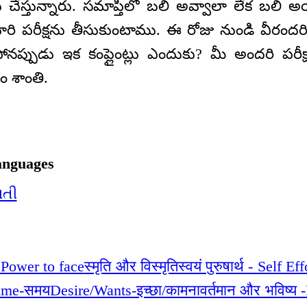
ు చేస్తున్నారు. సమాప్తిలో బలి అవ్వాలా లేక బలి
ి పరీక్షను తీసుకుంటాము. ఈ రోజు నుండి వీరంద
డిపోనప్పుడు ఇక కంప్లైంట్లు ఎందుకు? మీ అందరి పర
ం శాంతి.
anguages
ાતી
 Power to face
स्मृति और विस्मृति
स्वयं पुरुषार्थ - Self Ef
ime-समय
Desire/Wants-इच्छा/कामना
वर्तमान और भविष्य