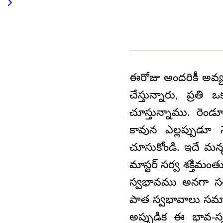
ఈరోజు అందరికీ అవ్యక
చేస్తున్నారు, ప్ర
చూస్తున్నాము. రెం
కావున ఎల్లప్పుడూ 
చూసుకోండి. ఇదే మన్మ
మాస్టర్ సర్వ శక్తిమంత
స్వభావము అనగా స
పాత స్వభావాలు సమ
అప్పుడిక ఈ భావ-స్