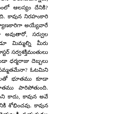
ంలో ఆలస్యం దేనికి?
ి. కావున నిరహంకారి
్యాణకారిగా అయ్యేవారే
గా అవుతారో, సర్వుల
ూ మిమ్మల్ని మీరు
్టర్ సర్వశక్తిమంతులు
ా ధర్మరాజు దెబ్బలు
 సమ్మతమేనా? ఓటమిని
్బలతో భూతము కూడా
ూతము పారిపోతుంది.
ని కాదు, కావున అవే
ికి శోభించవు. కావున