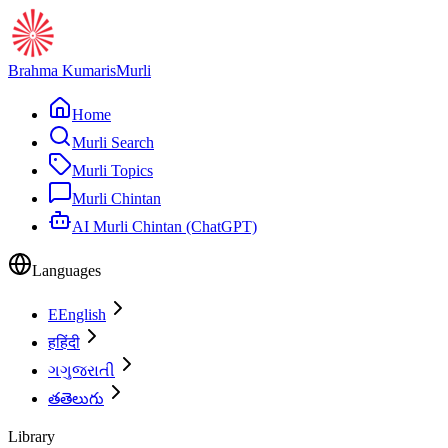
Brahma Kumaris
Murli
Home
Murli Search
Murli Topics
Murli Chintan
AI Murli Chintan (ChatGPT)
Languages
E
English
ह
हिंदी
ગ
ગુજરાતી
త
తెలుగు
Library