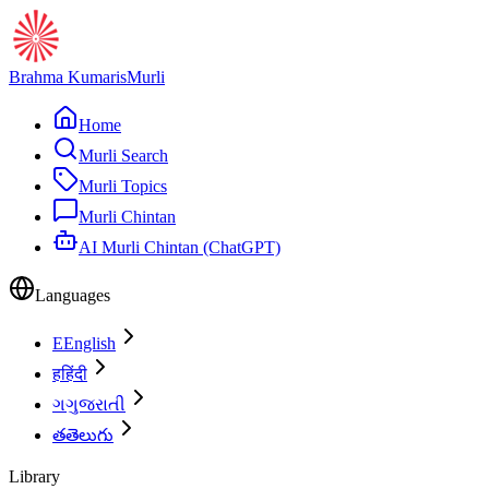
Brahma Kumaris
Murli
Home
Murli Search
Murli Topics
Murli Chintan
AI Murli Chintan (ChatGPT)
Languages
E
English
ह
हिंदी
ગ
ગુજરાતી
త
తెలుగు
Library