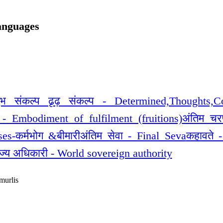
anguages
ुभ संकल्प ढृढ़ संकल्प - Determined,Thoughts,Co
ुप - Embodiment of fulfilment (fruitions)
अंतिम चर
es-कर्मभोग &बीमारी
अंतिम सेवा - Final Seva
कहावते 
ाज्य अधिकारी - World sovereign authority
murlis