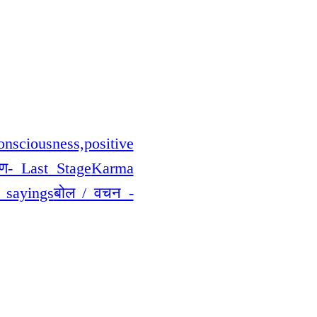
nsciousness,positive
ण- Last Stage
Karma
- sayings
बोल / वचन -