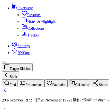
Overview
Favorites
Notes & Highlights
Collections
Tracker
Settings
BKOne
Toggle Sidebar
Back
Find
Preferences
Favourite
Collection
Share
20 November 1972 | हिंदी
20 November 1972 | हिंदी · “स्थिति का आइना -