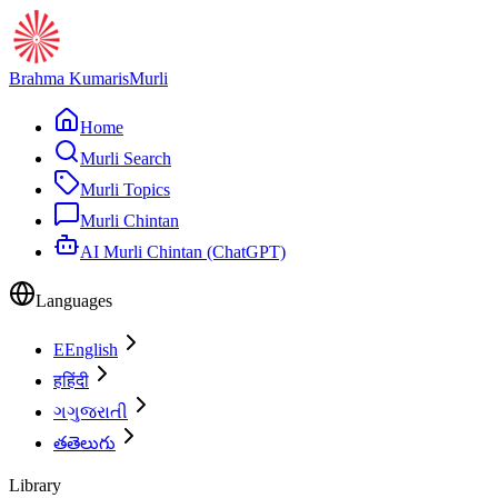
Brahma Kumaris
Murli
Home
Murli Search
Murli Topics
Murli Chintan
AI Murli Chintan (ChatGPT)
Languages
E
English
ह
हिंदी
ગ
ગુજરાતી
త
తెలుగు
Library