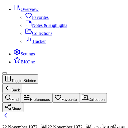
Overview
Favorites
Notes & Highlights
Collections
Tracker
Settings
BKOne
Toggle Sidebar
Back
Find
Preferences
Favourite
Collection
Share
22 November 1972 | हिंदी
22 November 1972 | हिंदी · “अन्तिम सर्विस का