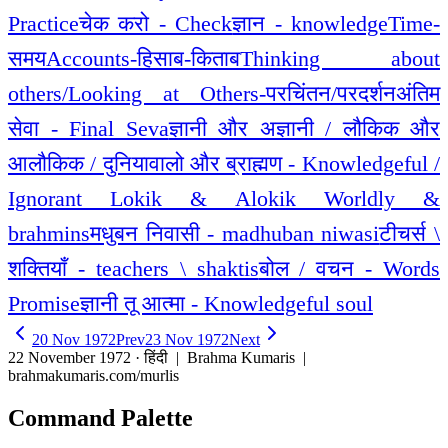
Practice
चेक करो - Check
ज्ञान - knowledge
Time-
समय
Accounts-हिसाब-किताब
Thinking about
others/Looking at Others-परचिंतन/परदर्शन
अंतिम
सेवा - Final Seva
ज्ञानी और अज्ञानी / लौकिक और
आलौकिक / दुनियावालो और ब्राह्मण - Knowledgeful /
Ignorant Lokik & Alokik Worldly &
brahmins
मधुबन निवासी - madhuban niwasi
टीचर्स \
शक्तियाँ - teachers \ shaktis
बोल / वचन - Words
Promise
ज्ञानी तू आत्मा - Knowledgeful soul
20 Nov 1972
Prev
23 Nov 1972
Next
22 November 1972 · हिंदी
| Brahma Kumaris |
brahmakumaris.com/murlis
Command Palette