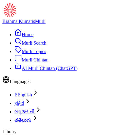
Brahma Kumaris
Murli
Home
Murli Search
Murli Topics
Murli Chintan
AI Murli Chintan (ChatGPT)
Languages
E
English
ह
हिंदी
ગ
ગુજરાતી
త
తెలుగు
Library