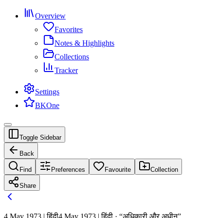
Overview
Favorites
Notes & Highlights
Collections
Tracker
Settings
BKOne
Toggle Sidebar
Back
Find
Preferences
Favourite
Collection
Share
4 May 1973 | हिंदी
4 May 1973 | हिंदी · “अधिकारी और अधीन”