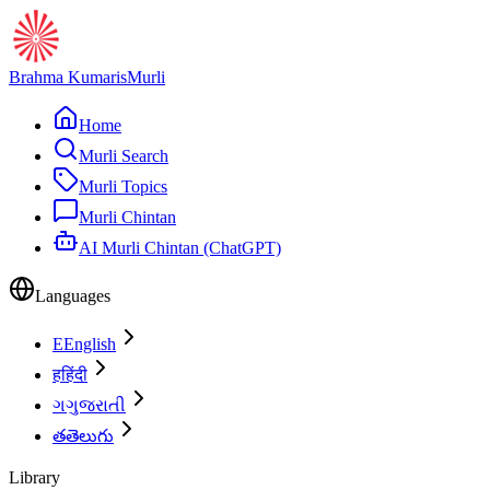
Brahma Kumaris
Murli
Home
Murli Search
Murli Topics
Murli Chintan
AI Murli Chintan (ChatGPT)
Languages
E
English
ह
हिंदी
ગ
ગુજરાતી
త
తెలుగు
Library