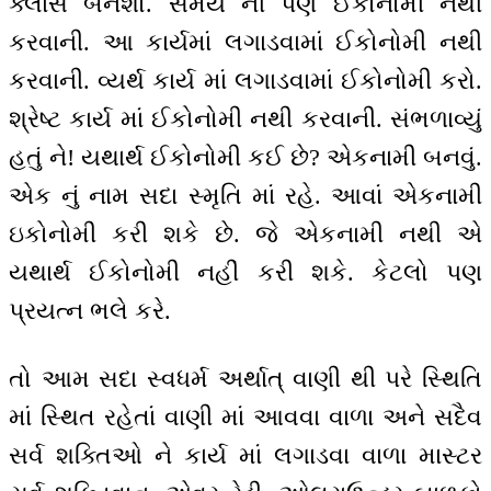
ક્લાસ બનશો. સમય ની પણ ઈકોનોમી નથી
કરવાની. આ કાર્યમાં લગાડવામાં ઈકોનોમી નથી
કરવાની. વ્યર્થ કાર્ય માં લગાડવામાં ઈકોનોમી કરો.
શ્રેષ્ટ કાર્ય માં ઈકોનોમી નથી કરવાની. સંભળાવ્યું
હતું ને! યથાર્થ ઈકોનોમી કઈ છે? એકનામી બનવું.
એક નું નામ સદા સ્મૃતિ માં રહે. આવાં એકનામી
ઇકોનોમી કરી શકે છે. જે એકનામી નથી એ
યથાર્થ ઈકોનોમી નહીં કરી શકે. કેટલો પણ
પ્રયત્ન ભલે કરે.
તો આમ સદા સ્વધર્મ અર્થાત્ વાણી થી પરે સ્થિતિ
માં સ્થિત રહેતાં વાણી માં આવવા વાળા અને સદૈવ
સર્વ શક્તિઓ ને કાર્ય માં લગાડવા વાળા માસ્ટર