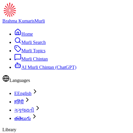
Brahma Kumaris
Murli
Home
Murli Search
Murli Topics
Murli Chintan
AI Murli Chintan (ChatGPT)
Languages
E
English
ह
हिंदी
ગ
ગુજરાતી
త
తెలుగు
Library