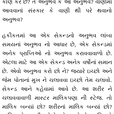
કોણ કરે છે? તે અનુભવ કે આ અનુભવ? વાણીમાં
આવવાનાં સંસ્કાર કે વાણી થી પરે થવાનો
અનુભવ?
હકીકતમાં આ એક સેકન્ડનો અનુભવ લાંબા
સમયનાં અનુભવ નો આધાર છે, એક સેકન્ડમાં
અનેક પ્રાપ્તિઓ નો અનુભવ કરાવવાવાળો છે.
એટલા માટે આ એક સેકન્ડ અનેક વર્ષોનાં સમાન
છે. એવો અનુભવ કરો છો ને? જયારે ઇચ્છો અને
જેમ પોતાનાં મુખ ને ચલાવવા ઇચ્છો તેમ ચલાવો.
સેકન્ડ આને કહેવામાં આવે છે. આ શરીર ને
ચલાવવાવાળી માસ્ટર માલિકપણા ની સ્ટેજ. તો
માલિક બન્યાં છો? શરીરનાં માલિક બન્યાં છો?