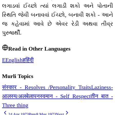
લગાડવાં ઈચ્છો ત્યાં લગાડી શકો અને પોતાની
સ્થિતિ જેવી બનાવવાં ઈચ્છો, બનાવી શકો - આને
જ કહેવામાં આવે છે એવર રેડી અથવા તીવ્ર
પુરુષાર્થી.
Read in Other Languages
E
English
ह
हिंदी
Murli Topics
संस्कार - Resolves /Personality Traits
Laziness-
आलस्य/अलबेलापन
स्वमान - Self Respect
तीन बात -
Three thing
24 Apr 1973
Prev
8 May 1973
Next