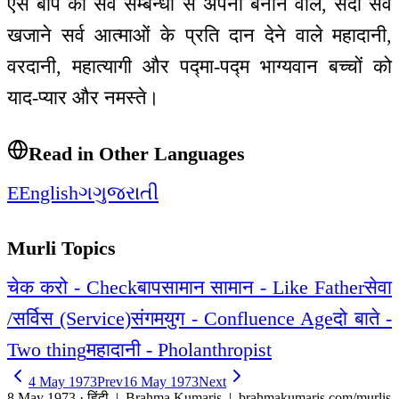
ऐसे बाप को सर्व सम्बन्धों से अपना बनाने वाले, सदा सर्व
खजाने सर्व आत्माओं के प्रति दान देने वाले महादानी,
वरदानी, महात्यागी और पद्मा-पद्म भाग्यवान बच्चों को
याद-प्यार और नमस्ते।
Read in Other Languages
E
English
ગ
ગુજરાતી
Murli Topics
चेक करो - Check
बापसामान सामान - Like Father
सेवा
/सर्विस (Service)
संगमयुग - Confluence Age
दो बाते -
Two thing
महादानी - Pholanthropist
4 May 1973
Prev
16 May 1973
Next
8 May 1973 · हिंदी
| Brahma Kumaris | brahmakumaris.com/murlis