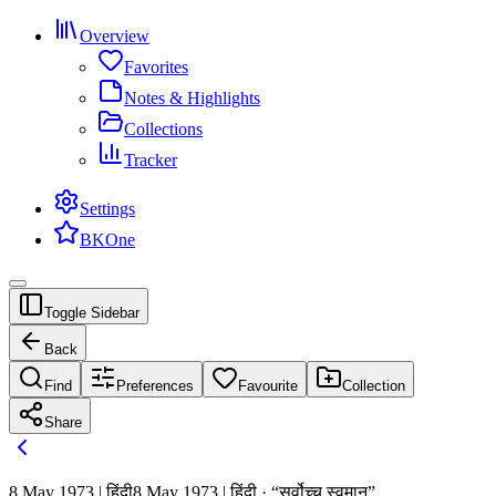
Overview
Favorites
Notes & Highlights
Collections
Tracker
Settings
BKOne
Toggle Sidebar
Back
Find
Preferences
Favourite
Collection
Share
8 May 1973 | हिंदी
8 May 1973 | हिंदी · “सर्वोच्च स्वमान”