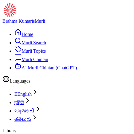
Brahma Kumaris
Murli
Home
Murli Search
Murli Topics
Murli Chintan
AI Murli Chintan (ChatGPT)
Languages
E
English
ह
हिंदी
ગ
ગુજરાતી
త
తెలుగు
Library