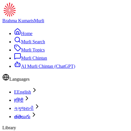
Brahma Kumaris
Murli
Home
Murli Search
Murli Topics
Murli Chintan
AI Murli Chintan (ChatGPT)
Languages
E
English
ह
हिंदी
ગ
ગુજરાતી
త
తెలుగు
Library