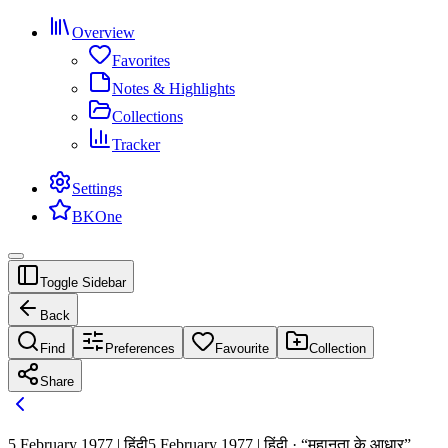
Overview
Favorites
Notes & Highlights
Collections
Tracker
Settings
BKOne
Toggle Sidebar
Back
Find
Preferences
Favourite
Collection
Share
5 February 1977 | हिंदी
5 February 1977 | हिंदी · “महानता के आधार”