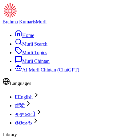
Brahma Kumaris
Murli
Home
Murli Search
Murli Topics
Murli Chintan
AI Murli Chintan (ChatGPT)
Languages
E
English
ह
हिंदी
ગ
ગુજરાતી
త
తెలుగు
Library