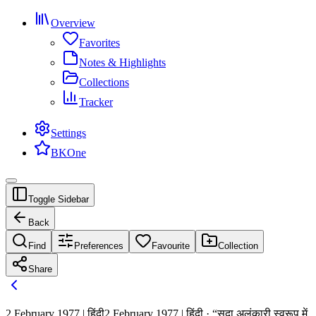
Overview
Favorites
Notes & Highlights
Collections
Tracker
Settings
BKOne
Toggle Sidebar
Back
Find
Preferences
Favourite
Collection
Share
2 February 1977 | हिंदी
2 February 1977 | हिंदी · “सदा अलंकारी स्वरूप में