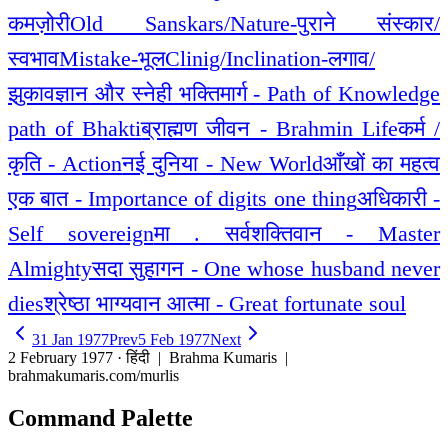
कमज़ोरी
Old Sanskars/Nature-पुराने संस्कार/
स्वभाव
Mistake-भूल
Clinig/Inclination-लगाव/
झुकाव
ज्ञान और स्नेही भक्तिमार्ग - Path of Knowledge
path of Bhakti
ब्राह्मण जीवन - Brahmin Life
कर्म /
कृति - Action
नई दुनिया - New World
आँखों का महत्व
एक बात - Importance of digits one thing
अधिकारी -
Self sovereign
मा . सर्वशक्तिवान - Master
Almighty
सदा सुहागन - One whose husband never
dies
श्रेष्ठा भाग्यवान आत्मा - Great fortunate soul
31 Jan 1977
Prev
5 Feb 1977
Next
2 February 1977 · हिंदी
| Brahma Kumaris |
brahmakumaris.com/murlis
Command Palette