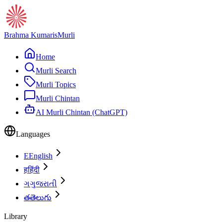
Brahma Kumaris
Murli
Home
Murli Search
Murli Topics
Murli Chintan
AI Murli Chintan (ChatGPT)
Languages
E
English
ह
हिंदी
ગ
ગુજરાતી
త
తెలుగు
Library