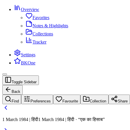
Overview
Favorites
Notes & Highlights
Collections
Tracker
Settings
BKOne
Toggle Sidebar
Back
Find
Preferences
Favourite
Collection
Share
1 March 1984 | हिंदी
1 March 1984 | हिंदी · “एक का हिसाब”