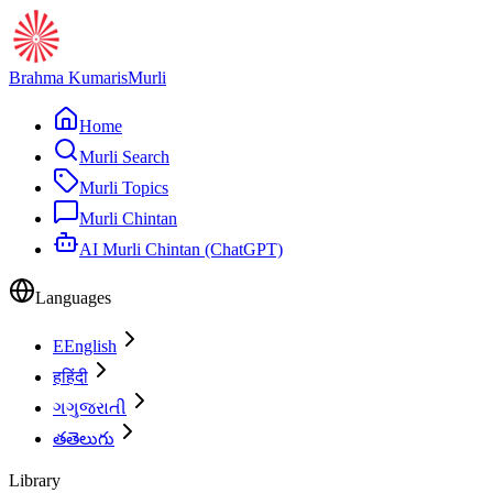
Brahma Kumaris
Murli
Home
Murli Search
Murli Topics
Murli Chintan
AI Murli Chintan (ChatGPT)
Languages
E
English
ह
हिंदी
ગ
ગુજરાતી
త
తెలుగు
Library