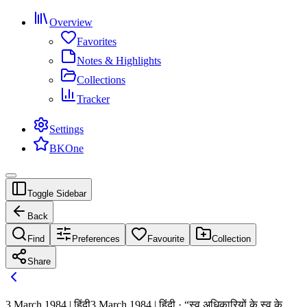
Overview
Favorites
Notes & Highlights
Collections
Tracker
Settings
BKOne
Toggle Sidebar
Back
Find
Preferences
Favourite
Collection
Share
3 March 1984 | हिंदी
3 March 1984 | हिंदी · “स्व अधिकारियों के स्व के