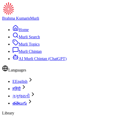
Brahma Kumaris
Murli
Home
Murli Search
Murli Topics
Murli Chintan
AI Murli Chintan (ChatGPT)
Languages
E
English
ह
हिंदी
ગ
ગુજરાતી
త
తెలుగు
Library