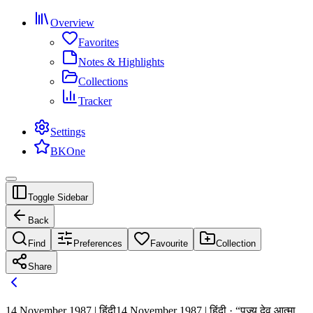
Overview
Favorites
Notes & Highlights
Collections
Tracker
Settings
BKOne
Toggle Sidebar
Back
Find
Preferences
Favourite
Collection
Share
14 November 1987 | हिंदी
14 November 1987 | हिंदी · “पूज्य देव आत्मा