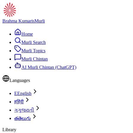
Brahma Kumaris
Murli
Home
Murli Search
Murli Topics
Murli Chintan
AI Murli Chintan (ChatGPT)
Languages
E
English
ह
हिंदी
ગ
ગુજરાતી
త
తెలుగు
Library