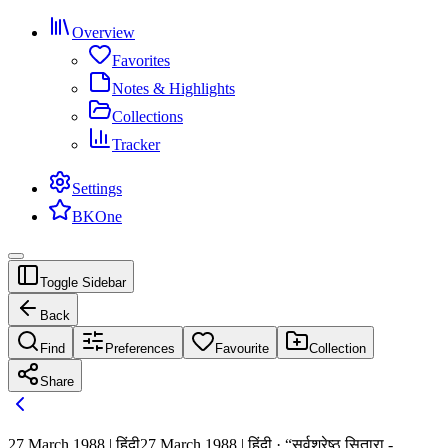
Overview
Favorites
Notes & Highlights
Collections
Tracker
Settings
BKOne
Toggle Sidebar
Back
Find
Preferences
Favourite
Collection
Share
27 March 1988 | हिंदी
27 March 1988 | हिंदी · “सर्वश्रेष्ठ सितारा -