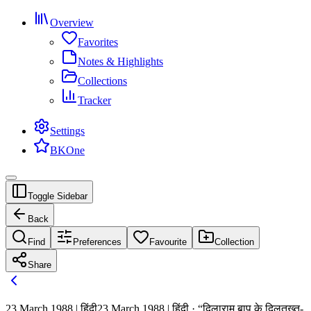
Overview
Favorites
Notes & Highlights
Collections
Tracker
Settings
BKOne
Toggle Sidebar
Back
Find
Preferences
Favourite
Collection
Share
23 March 1988 | हिंदी
23 March 1988 | हिंदी · “दिलाराम बाप के दिलतख्त-