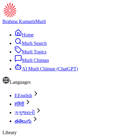
Brahma Kumaris
Murli
Home
Murli Search
Murli Topics
Murli Chintan
AI Murli Chintan (ChatGPT)
Languages
E
English
ह
हिंदी
ગ
ગુજરાતી
త
తెలుగు
Library