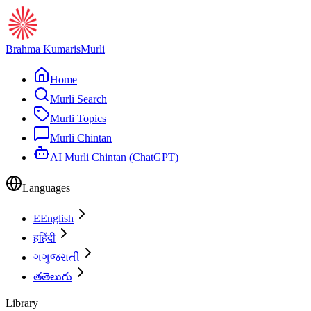
Brahma Kumaris
Murli
Home
Murli Search
Murli Topics
Murli Chintan
AI Murli Chintan (ChatGPT)
Languages
E
English
ह
हिंदी
ગ
ગુજરાતી
త
తెలుగు
Library