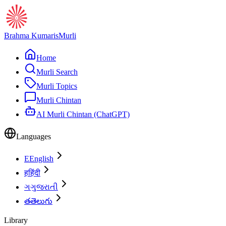
Brahma Kumaris
Murli
Home
Murli Search
Murli Topics
Murli Chintan
AI Murli Chintan (ChatGPT)
Languages
E
English
ह
हिंदी
ગ
ગુજરાતી
త
తెలుగు
Library