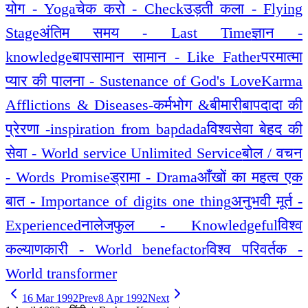
योग - Yoga
चेक करो - Check
उड़ती कला - Flying
Stage
अंतिम समय - Last Time
ज्ञान -
knowledge
बापसामान सामान - Like Father
परमात्मा
प्यार की पालना - Sustenance of God's Love
Karma
Afflictions & Diseases-कर्मभोग &बीमारी
बापदादा की
प्रेरणा -inspiration from bapdada
विश्वसेवा बेहद की
सेवा - World service Unlimited Service
बोल / वचन
- Words Promise
ड्रामा - Drama
आँखों का महत्व एक
बात - Importance of digits one thing
अनुभवी मूर्त -
Experienced
नालेजफुल - Knowledgeful
विश्व
कल्याणकारी - World benefactor
विश्व परिवर्तक -
World transformer
16 Mar 1992
Prev
8 Apr 1992
Next