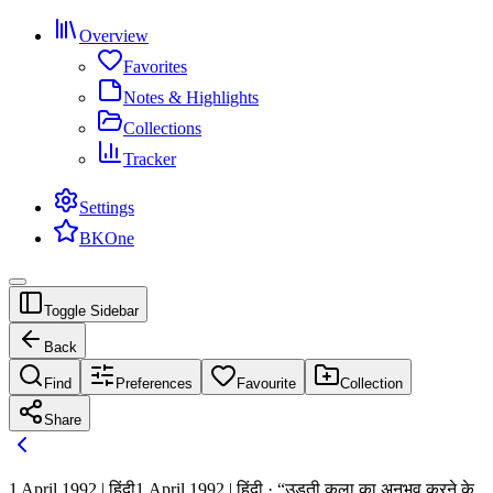
Overview
Favorites
Notes & Highlights
Collections
Tracker
Settings
BKOne
Toggle Sidebar
Back
Find
Preferences
Favourite
Collection
Share
1 April 1992 | हिंदी
1 April 1992 | हिंदी · “उड़ती कला का अनुभव करने के