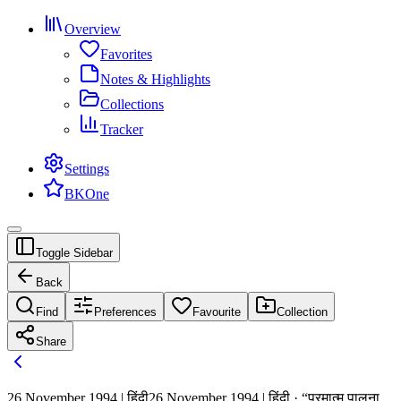
Overview
Favorites
Notes & Highlights
Collections
Tracker
Settings
BKOne
Toggle Sidebar
Back
Find
Preferences
Favourite
Collection
Share
26 November 1994 | हिंदी
26 November 1994 | हिंदी · “परमात्म पालना