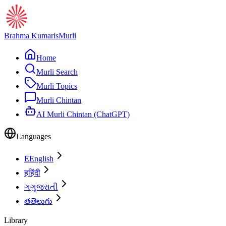
Brahma Kumaris
Murli
Home
Murli Search
Murli Topics
Murli Chintan
AI Murli Chintan (ChatGPT)
Languages
E
English
ह
हिंदी
ગ
ગુજરાતી
త
తెలుగు
Library