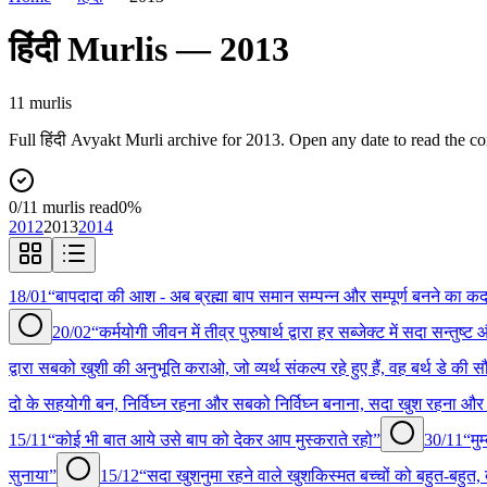
हिंदी
Murlis —
2013
11
murli
s
Full
हिंदी
Avyakt Murli archive for
2013
. Open any date to read the c
0
/
11
murlis read
0
%
2012
2013
2014
18/01
“बापदादा की आश - अब ब्रह्मा बाप समान सम्पन्न और सम्पूर्ण बनने का क
20/02
“कर्मयोगी जीवन में तीव्र पुरुषार्थ द्वारा हर सब्जेक्ट में सदा सन्त
द्वारा सबको खुशी की अनुभूति कराओ, जो व्यर्थ संकल्प रहे हुए हैं, वह बर्थ डे की 
दो के सहयोगी बन, निर्विघ्न रहना और सबको निर्विघ्न बनाना, सदा खुश रहना 
15/11
“कोई भी बात आये उसे बाप को देकर आप मुस्कराते रहो”
30/11
“मुम
सुनाया”
15/12
“सदा खुशनुमा रहने वाले खुशकिस्मत बच्चों को बहुत-बहुत