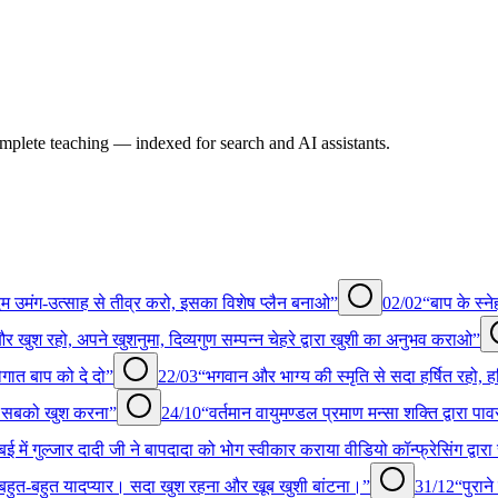
omplete teaching — indexed for search and AI assistants.
दम उमंग-उत्साह से तीव्र करो, इसका विशेष प्लैन बनाओ”
02/02
“बाप के स्न
ुष्ट और खुश रहो, अपने खुशनुमा, दिव्यगुण सम्पन्न चेहरे द्वारा खुशी का अनुभव कराओ”
सौगात बाप को दे दो”
22/03
“भगवान और भाग्य की स्मृति से सदा हर्षित रहो, ह
और सबको खुश करना”
24/10
“वर्तमान वायुमण्डल प्रमाण मन्सा शक्ति द्वारा पावर
्बई में गुल्जार दादी जी ने बापदादा को भोग स्वीकार कराया वीडियो कॉन्फ्रेसिंग द्वार
, बहुत-बहुत यादप्यार। सदा खुश रहना और खूब खुशी बांटना।”
31/12
“पुरान