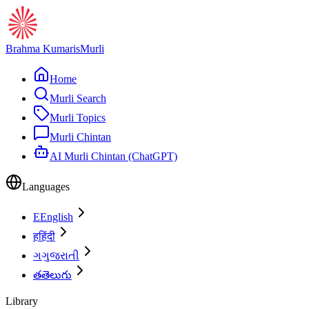
Brahma Kumaris
Murli
Home
Murli Search
Murli Topics
Murli Chintan
AI Murli Chintan (ChatGPT)
Languages
E
English
ह
हिंदी
ગ
ગુજરાતી
త
తెలుగు
Library