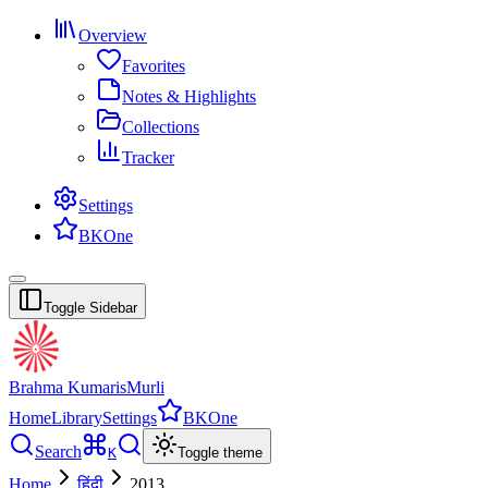
Overview
Favorites
Notes & Highlights
Collections
Tracker
Settings
BKOne
Toggle Sidebar
Brahma Kumaris
Murli
Home
Library
Settings
BKOne
Search
K
Toggle theme
Home
हिंदी
2013