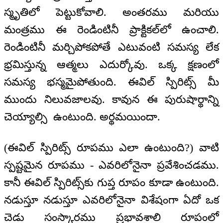
స్మృతిలో పెట్టుకోవాలి. అంతరము మరియు
మంత్రము ఈ రెండింటినీ ప్రాక్టికల్‌లో ఉంచాలి.
రెండింటినీ మర్చిపోకపోతే ఎటువంటి సమస్య లేక
భ్రమిస్తున్న ఆత్మలు ఎదుర్కోవు. ఒక్క క్షణంలో
సమస్య భస్మమైపోతుంది. ఈవిల్ స్పిరిట్స్ మీ
ముందు నిలువజాలవు. కావున ఈ పురుషార్థాన్ని
చెయ్యాల్సి ఉంటుంది. అర్థమయిందా.
(ఈవిల్ స్పిరిట్స్ రూపము ఎలా ఉంటుంది?) వాటి
స్పష్టమైన రూపము - ఎవరిలోనైనా ప్రవేశించడము.
కానీ ఈవిల్ స్పిరిట్స్‌కు గుప్త రూపం కూడా ఉంటుంది.
నడుస్తూ నడుస్తూ ఎవరిలోనైనా విశేషంగా ఏదో ఒక
చెడు సంస్కారము ప్రభావశాలి రూపంలో