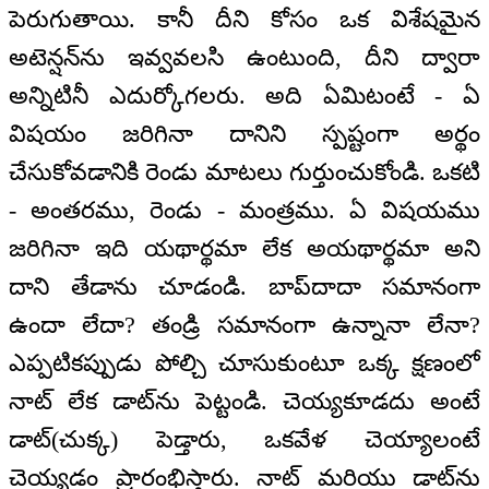
పెరుగుతాయి. కానీ దీని కోసం ఒక విశేషమైన
అటెన్షన్‌ను ఇవ్వవలసి ఉంటుంది, దీని ద్వారా
అన్నిటినీ ఎదుర్కోగలరు. అది ఏమిటంటే - ఏ
విషయం జరిగినా దానిని స్పష్టంగా అర్థం
చేసుకోవడానికి రెండు మాటలు గుర్తుంచుకోండి. ఒకటి
- అంతరము, రెండు - మంత్రము. ఏ విషయము
జరిగినా ఇది యథార్థమా లేక అయథార్థమా అని
దాని తేడాను చూడండి. బాప్‌దాదా సమానంగా
ఉందా లేదా? తండ్రి సమానంగా ఉన్నానా లేనా?
ఎప్పటికప్పుడు పోల్చి చూసుకుంటూ ఒక్క క్షణంలో
నాట్ లేక డాట్‌ను పెట్టండి. చెయ్యకూడదు అంటే
డాట్(చుక్క) పెడ్తారు, ఒకవేళ చెయ్యాలంటే
చెయ్యడం ప్రారంభిస్తారు. నాట్ మరియు డాట్‌ను