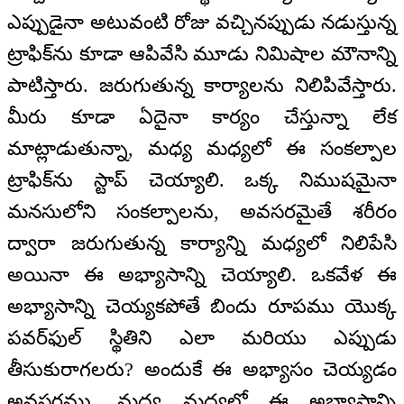
ఎప్పుడైనా అటువంటి రోజు వచ్చినప్పుడు నడుస్తున్న
ట్రాఫిక్‌ను కూడా ఆపివేసి మూడు నిమిషాల మౌనాన్ని
పాటిస్తారు. జరుగుతున్న కార్యాలను నిలిపివేస్తారు.
మీరు కూడా ఏదైనా కార్యం చేస్తున్నా లేక
మాట్లాడుతున్నా, మధ్య మధ్యలో ఈ సంకల్పాల
ట్రాఫిక్‌ను స్టాప్ చెయ్యాలి. ఒక్క నిముషమైనా
మనసులోని సంకల్పాలను, అవసరమైతే శరీరం
ద్వారా జరుగుతున్న కార్యాన్ని మధ్యలో నిలిపేసి
అయినా ఈ అభ్యాసాన్ని చెయ్యాలి. ఒకవేళ ఈ
అభ్యాసాన్ని చెయ్యకపోతే బిందు రూపము యొక్క
పవర్‌ఫుల్ స్థితిని ఎలా మరియు ఎప్పుడు
తీసుకురాగలరు? అందుకే ఈ అభ్యాసం చెయ్యడం
అవసరము. మధ్య మధ్యలో ఈ అభ్యాసాన్ని