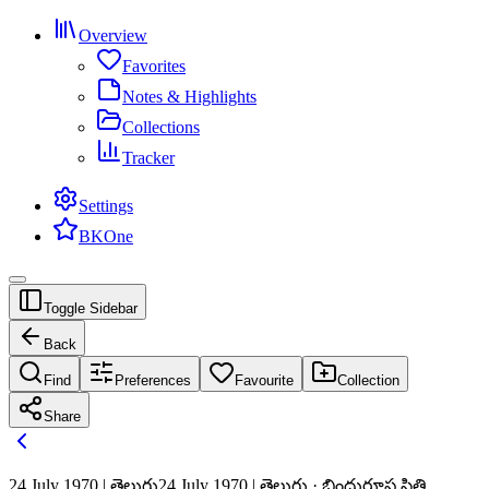
Overview
Favorites
Notes & Highlights
Collections
Tracker
Settings
BKOne
Toggle Sidebar
Back
Find
Preferences
Favourite
Collection
Share
24 July 1970 | తెలుగు
24 July 1970 | తెలుగు · బిందురూప స్థితి