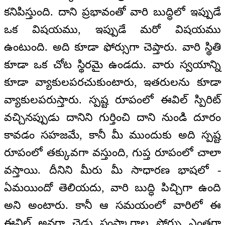
కనిపిస్తుంది. దాని ప్రభావంతో వారి బుద్ధిలో ఇప్పుడే
ఒక విషయము, ఇప్పుడే మరో విషయము
ఉంటుంది. అది కూడా ఫోర్సుగా చెప్తారు. వారి స్థితి
కూడా ఒక చోట స్థిరమై ఉండదు. వారు స్వయాన్ని
కూడా వ్యాకులపరచుకుంటారు, ఇతరులను కూడా
వ్యాకులపరుస్తారు. స్పష్ట రూపంలో ఈవిల్ స్పిరిట్
వచ్చినప్పుడు దానిని గుర్తించి దాని నుండి దూరం
కావడం సహజమే, కానీ మీ ముందుకు అది స్పష్ట
రూపంలో తక్కువగా వస్తుంది, గుప్త రూపంలో చాలా
వస్తాయి. దీనిని మీరు మీ సాధారణ భాషలో -
ఏమయిందో తెలియదు, వారి బుద్ధి పిచ్చిగా ఉంది
అని అంటారు. కానీ ఆ సమయంలో వారిలో ఈ
ఈవిల్ అనగా చెడు సంస్కారాల ఫోర్సు ఎంతగా