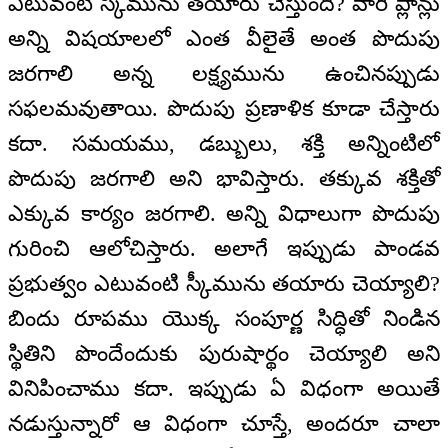
ఎటువంటి స్కీమును తయారు చేస్తుంది? వారి ప్లాన్లు
అన్ని విషయాలలో ఎంత వీలైతే అంత పొదుపు
జరగాలి అన్న లక్ష్యమును ఉంచినప్పుడు
సఫలమవుతాయి. పొదుపు ప్రణాళిక కూడా చేస్తారు
కదా. సమయము, డబ్బులు, శక్తి అన్నింటిలో
పొదుపు జరగాలి అని భావిస్తారు. తక్కువ శక్తితో
ఎక్కువ కార్యం జరగాలి. అన్ని విధాలుగా పొదుపు
గురించి ఆలోచిస్తారు. అలాగే ఇప్పుడు పాండవ
ప్రభుత్వం ఎటువంటి స్కీమును తయారు చెయ్యాలి?
బిందు రూపము యొక్క సంపూర్ణ సిద్ధితో నిండిన
స్థితిని పొందేందుకు పురుషార్థం చెయ్యాలి అని
వినిపించాము కదా. ఇప్పుడు ఏ విధంగా అయితే
నడుస్తున్నారో ఆ విధంగా చూస్తే, అందరూ చాలా