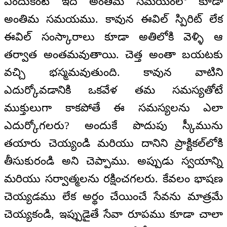
ఎందుకంటే ఇది అంతిమ సమయంలో కూడా
అంతిమ సమయము. కావున ఈవిల్ స్పిరిట్ లేక
ఈవిల్ సంస్కారాలు కూడా అతిలోకి వెళ్ళి ఆ
తర్వాత అంతమవుతాయి. చెత్త అంతా బయటకు
వచ్చి భస్మమవుతుంది. కావున వాటిని
ఎదుర్కోవడానికి ఒకవేళ తమ సమస్యతోటే
ముక్తులుగా కాకపోతే ఈ సమస్యలను ఎలా
ఎదుర్కోగలరు? అందుకే పొదుపు స్కీమును
తయారు చెయ్యండి మరియు దానిని ప్రాక్టికల్‌లోకి
తీసుకురండి అని చెప్పాము. అప్పుడు స్వయాన్ని
మరియు సర్వాత్మలను రక్షించగలరు. కేవలం భాషణ
చెయ్యడము లేక అర్థం చేయించే సేవను మాత్రమే
చెయ్యకండి, ఇప్పుడైతే సేవా రూపము కూడా చాలా