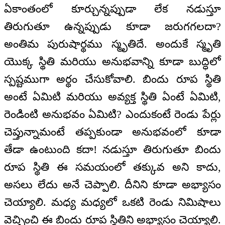
ఏకాంతంలో కూర్చున్నప్పుడా లేక నడుస్తూ
తిరుగుతూ ఉన్నప్పుడు కూడా జరుగగలదా?
అంతిమ పురుషార్థము స్మృతిదే. అందుకే స్మృతి
యొక్క స్థితి మరియు అనుభవాన్ని కూడా బుద్ధిలో
స్పష్టముగా అర్థం చేసుకోవాలి. బిందు రూప స్థితి
అంటే ఏమిటి మరియు అవ్యక్త స్థితి ఏంటే ఏమిటి,
రెండింటి అనుభవం ఏమిటి? ఎందుకంటే రెండు పేర్లు
చెప్తున్నామంటే తప్పకుండా అనుభవంలో కూడా
తేడా ఉంటుంది కదా! నడుస్తూ తిరుగుతూ బిందు
రూప స్థితి ఈ సమయంలో తక్కువ అని కాదు,
అసలు లేదు అనే చెప్పాలి. దీనిని కూడా అభ్యాసం
చెయ్యాలి. మధ్య మధ్యలో ఒకటి రెండు నిమిషాలు
వెచ్చించి ఈ బిందు రూప స్థితిని అభ్యాసం చెయ్యాలి.