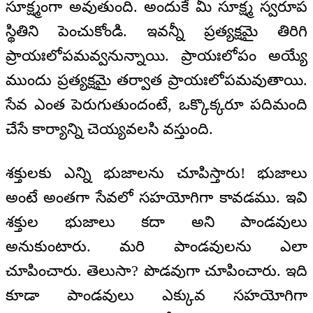
సూక్ష్మంగా అవుతుంది. అందుకే మీ సూక్ష్మ స్వరూప
స్థితిని పెంచుకోండి. ఇవన్నీ ప్రత్యక్షమై తిరిగి
ప్రాయఃలోపమవ్వనున్నాయి. ప్రాయఃలోపం అయ్యే
ముందు ప్రత్యక్షమై తర్వాత ప్రాయఃలోపమవుతాయి.
సేవ ఎంత పెరుగుతుందంటే, ఒక్కొక్కరూ పదిమంది
చేసే కార్యాన్ని చెయ్యవలసి వస్తుంది.
శక్తులకు ఎన్ని భుజాలను చూపిస్తారు! భుజాలు
అంటే అంతగా సేవలో సహయోగిగా కావడము. ఇవి
శక్తుల భుజాలు కదా అని పాండవులు
అనుకుంటారు. మరి పాండవులను ఎలా
చూపించారు. తెలుసా? పొడవుగా చూపించారు. ఇది
కూడా పాండవులు ఎక్కువ సహయోగిగా