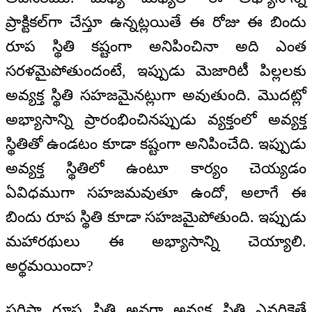
ప్రాక్టికల్‌గా చేస్తూ ఉన్నట్లయితే ఈ రోజు ఈ బిందు
రూప స్థితి కష్టంగా అనిపించినా అది ఎంత
సరళమైపోతుందంటే, ఇప్పుడు మెజారిటీ పిల్లలకు
అవ్యక్త స్థితి సహజమైనట్లుగా అవుతుంది. మొదట్లో
అభ్యాసాన్ని ప్రారంభించినప్పుడు వ్యక్తంలో అవ్యక్త
స్థితితో ఉండటం కూడా కష్టంగా అనిపించేది. ఇప్పుడు
అవ్యక్త స్థితిలో ఉంటూ కార్యం చెయ్యడం
ఏవిధముగా సహజమవుతూ ఉందో, అలాగే ఈ
బిందు రూప స్థితి కూడా సహజమైపోతుంది. ఇప్పుడు
మహారథులు ఈ అభ్యాసాన్ని చెయ్యాలి.
అర్థమయిందా?
ఫరిస్తా రూప స్థితి అనగా అవ్యక్త స్థితి ఎవరికైతే