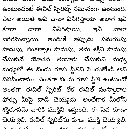
ఉంటుందంటే ఈవిల్ స్పిరిట్స్ సమానంగా ఉంటుంది.
ఎలా అయితే అవి చాలా విసిగిస్తాయో అలాగే ఇవి
కూడా చాలా విసిగిస్తాయి, ఇవి చాలా
జరగనున్నాయి. అందుకే ఇప్పుడు సమయపు
పొదుపు, సంకల్పాల పొదుపు, తమ శక్తిని పొదుపు
చేసుకునే యోచన తయారు చేసుకుని మధ్య
మధ్యలో ఈ బిందు రూప స్థితిని పెంచుకోండి అని
వినిపించాము. ఎంతగా బిందు రూప స్థితి ఉంటుందో
అంతగా ఈవిల్ స్పిరిట్ లేక ఈవిల్ సంస్కారాల
ఫోర్సు మీపై దాడి చెయ్యదు. అంతేగాక మీలోని
శక్తిరూపమే వారికి ముక్తిని ఇస్తుంది. ఈ సేవ కూడా
చెయ్యాలి. ఈవిల్ స్పిరిట్‌ను కూడా ముక్తి చెయ్యాలి.