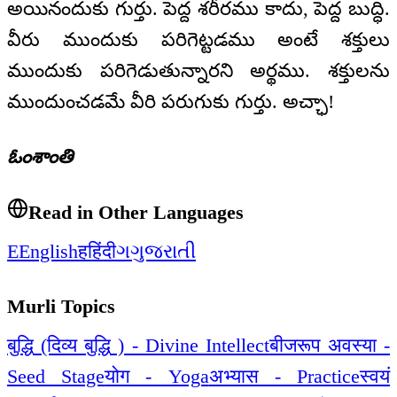
అయినందుకు గుర్తు. పెద్ద శరీరము కాదు, పెద్ద బుద్ధి.
వీరు ముందుకు పరిగెట్టడము అంటే శక్తులు
ముందుకు పరిగెడుతున్నారని అర్థము. శక్తులను
ముందుంచడమే వీరి పరుగుకు గుర్తు. అచ్ఛా!
ఓంశాంతి
Read in Other Languages
E
English
ह
हिंदी
ગ
ગુજરાતી
Murli Topics
बुद्धि (दिव्य बुद्धि ) - Divine Intellect
बीजरूप अवस्या -
Seed Stage
योग - Yoga
अभ्यास - Practice
स्वयं