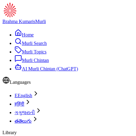
Brahma Kumaris
Murli
Home
Murli Search
Murli Topics
Murli Chintan
AI Murli Chintan (ChatGPT)
Languages
E
English
ह
हिंदी
ગ
ગુજરાતી
త
తెలుగు
Library