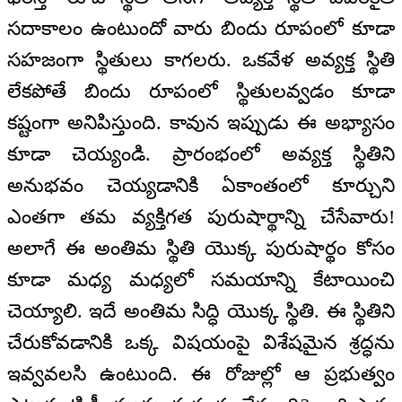
సదాకాలం ఉంటుందో వారు బిందు రూపంలో కూడా
సహజంగా స్థితులు కాగలరు. ఒకవేళ అవ్యక్త స్థితి
లేకపోతే బిందు రూపంలో స్థితులవ్వడం కూడా
కష్టంగా అనిపిస్తుంది. కావున ఇప్పుడు ఈ అభ్యాసం
కూడా చెయ్యండి. ప్రారంభంలో అవ్యక్త స్థితిని
అనుభవం చెయ్యడానికి ఏకాంతంలో కూర్చుని
ఎంతగా తమ వ్యక్తిగత పురుషార్థాన్ని చేసేవారు!
అలాగే ఈ అంతిమ స్థితి యొక్క పురుషార్థం కోసం
కూడా మధ్య మధ్యలో సమయాన్ని కేటాయించి
చెయ్యాలి. ఇదే అంతిమ సిద్ధి యొక్క స్థితి. ఈ స్థితిని
చేరుకోవడానికి ఒక్క విషయంపై విశేషమైన శ్రద్ధను
ఇవ్వవలసి ఉంటుంది. ఈ రోజుల్లో ఆ ప్రభుత్వం