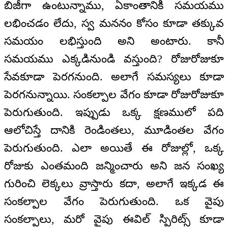
బిజీగా ఉంటున్నాము, ఏకాంతానికి సమయము
లభించడం లేదు, స్వ మననం కోసం కూడా తక్కువ
సమయం లభిస్తుంది అని అంటారు. కానీ
సమయము ఎక్కడినుండి వస్తుంది? రోజురోజుకూ
సేవకూడా పెరగనుంది. అలాగే సమస్యలు కూడా
పెరగనున్నాయి. సంకల్పాల వేగం కూడా రోజురోజుకూ
పెరుగుతుంది. ఇప్పుడు ఒక్క క్షణములో పది
ఆలోచిస్తే దానికి రెండింతలు, మూడింతల వేగం
పెరుగుతుంది. ఎలా అయితే ఈ రోజుల్లో, ఒక్క
రోజుకు ఎంతమంది జన్మించారు అని జన సంఖ్య
గురించి లెక్కలు వ్రాస్తారు కదా, అలాగే ఇక్కడ ఈ
సంకల్పాల వేగం పెరుగుతుంది. ఒక వైపు
సంకల్పాలు, మరో వైపు ఈవిల్ స్పిరిట్స్ కూడా