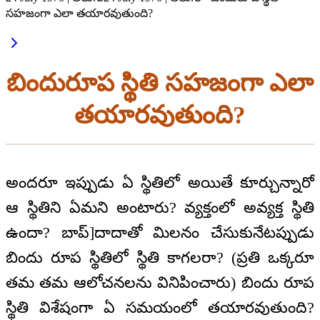
సహజంగా ఎలా తయారవుతుంది?
బిందురూప స్థితి సహజంగా ఎలా
తయారవుతుంది?
అందరూ ఇప్పుడు ఏ స్థితిలో అయితే కూర్చున్నారో
ఆ స్థితిని ఏమని అంటారు? వ్యక్తంలో అవ్యక్త స్థితి
ఉందా? బాప్]దాదాతో మిలనం చేసుకునేటప్పుడు
బిందు రూప స్థితిలో స్థితి కాగలరా? (ప్రతి ఒక్కరూ
తమ తమ ఆలోచనలను వినిపించారు) బిందు రూప
స్థితి విశేషంగా ఏ సమయంలో తయారవుతుంది?