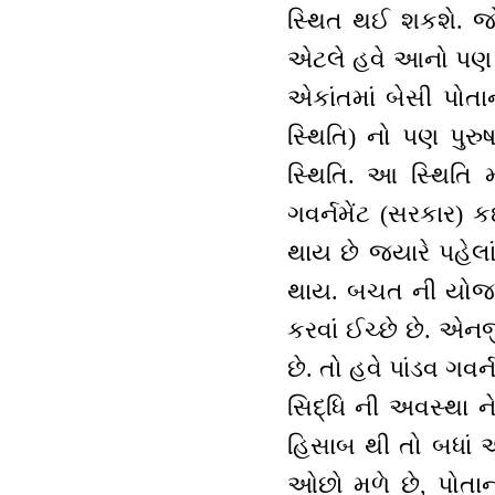
સ્થિત થઈ શકશે. જો 
એટલે હવે આનો પણ અભ
એકાંતમાં બેસી પોતા
સ્થિતિ) નો પણ પુરુ
સ્થિતિ. આ સ્થિતિ 
ગવર્નમેંટ (સરકાર) 
થાય છે જ્યારે પહેલ
થાય. બચત ની યોજના
કરવાં ઈચ્છે છે. એન
છે. તો હવે પાંડવ ગવર્
સિદ્ધિ ની અવસ્થા ને 
હિસાબ થી તો બધાં
ઓછો મળે છે, પોતા