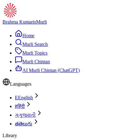
Brahma Kumaris
Murli
Home
Murli Search
Murli Topics
Murli Chintan
AI Murli Chintan (ChatGPT)
Languages
E
English
ह
हिंदी
ગ
ગુજરાતી
త
తెలుగు
Library