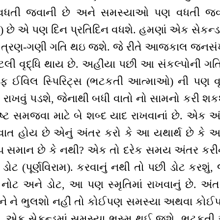
ણ વધતી જવાની છે અને સમસ્યાઓ પણ વધતી જવ
િ) છે એ પણ દિન પ્રતિદિન વધશે. હમણાં એક સેકન્ડ
્રણ-ગણી ગતિ થઇ જશે. જે રીતે આજકાલ જનસંખ્ય
ેટલી વૃદ્ધિ થાય છે. અહીંયા પછી આ સંકલ્પોની 
રફ ઈવિલ સ્પિરિટ્સ (ભટકતી આત્માઓ) ની પણ વૃદ્
 રાખવું પડશે, જેનાથી બધી વાતો નો સામનો કરી શક
ષ્ટ સમજવા માટે બે શબ્દ યાદ રાખવાનાં છે. એક
વાત હોય છે એનું અંતર કરો કે આ યથાર્થ છે કે અયથ
ાપ સમાન છે કે નથી? એક તો દરેક સમય અંતર કરીન
ડોટ (પૂર્ણવિરામ). કરવાનું નથી તો પછી ડોટ કરશું, 
 નોટ અને ડોટ, આ પણ સ્મૃતિમાં રાખવાનું છે. અં
ે. બંને ને ભુલશો નહીં તો કોઈપણ સમસ્યા અથવા 
ે. એક સેકન્ડમાં સમસ્યા ભસ્મ થઈ જશે. ભટકતી