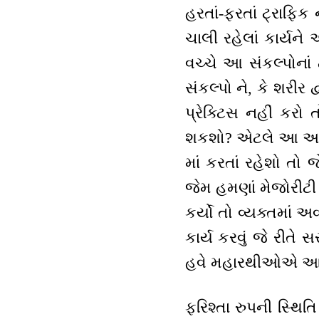
હરતાં-ફરતાં ટ્રાફિક
ચાલી રહેલાં કાર્યન
વચ્ચે આ સંકલ્પોનાં
સંકલ્પો ને, કે શરીર
પ્રેક્ટિસ નહીં કરો 
શકશો? એટલે આ અભ્યા
માં કરતાં રહેશો તો
જેમ હમણાં મેજોરીટી 
કર્યો તો વ્યક્તમાં અવ
કાર્ય કરવું જે રીત
હવે મહારથીઓએ આ પ
ફરિશ્તા રુપની સ્થિત