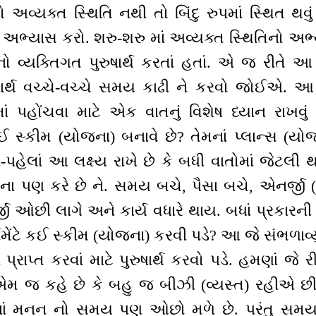
અવ્યક્ત સ્થિતિ નથી તો બિંદુ રુપમાં સ્થિત થવું 
્યાસ કરો. શરુ-શરુ માં અવ્યક્ત સ્થિતિનો અભ્યા
નો વ્યક્તિગત પુરુષાર્થ કરતાં હતાં. એ જ રીતે 
ષાર્થ વચ્ચે-વચ્ચે સમય કાઢી ને કરવો જોઈએ. આ
માં પહોંચવા માટે એક વાતનું વિશેષ ધ્યાન રા
કઈ સ્કીમ (યોજના) બનાવે છે? તેમનાં પ્લાન્સ (ય
ાં-પહેલાં આ લક્ષ્ય રાખે છે કે બધી વાતોમાં જે
 પણ કરે છે ને. સમય બચે, પૈસા બચે, એનર્જી
ર્જી ઓછી લાગે અને કાર્ય વધારે થાય. બધાં પ્રકાર
નમેંટે કઈ સ્કીમ (યોજના) કરવી પડે? આ જે સંભળાવ્યું 
પ્રાપ્ત કરવાં માટે પુરુષાર્થ કરવો પડે. હમણાં જે 
 એમ જ કહે છે કે બહુ જ બીઝી (વ્યસ્ત) રહીએ 
નાં મનન નો સમય પણ ઓછો મળે છે. પરંતુ સમય 