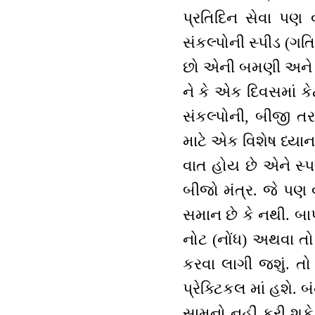
પ્રતિદિન સેવા પ
સંકલ્પોની સ્પીડ (ગત
છો એની બમણી અને ત
ને કે એક દિવસમાં ક
સંકલ્પોની, બીજી ત
માટે એક વિશેષ ધ્યાન
વાત હોય છે એને સ્પ
બીજો મંત્ર. જે પણ 
સમાન છે કે નથી. બ
નોટ (નોંધ) અથવા તો 
કરવા લાગી જશું. તો
પ્રેક્ટિકલ માં હશ
સામનો નહીં કરી શક