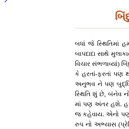
બિં
બધાં જે સ્થિતિમાં હ
બાપદાદા સાથે મુલાકાત
વિચાર સંભળાવ્યાં) બિ
કે હરતાં-ફરતાં પણ 
અનુભવ ને પણ બુદ્ધિમ
સ્થિતિ શું છે, બંનેવ
માં પણ અંતર હશે. હ
જ કહેવાય. એનો પણ 
રુપ નો અભ્યાસ (પ્ર