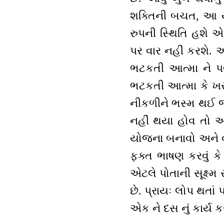
શક્તિની બચત, આ યોજ
રુપની સ્થિતિ હશે
પર વાર નહીં કરશે. 
ભટકતી આત્મા ને પ
ભટકતી આત્મા કે ખર
નીકળીને ભસ્મ થઈ જ
નહીં થયા હોવ તો 
યોજના બનાવો અને વ્
ફક્ત ભાષણ કરવું કે 
એટલે પોતાની સૂક્ષ્મ 
છે. પ્રાયઃ લોપ થતાં
એક ને દસ નું કાર્ય કર