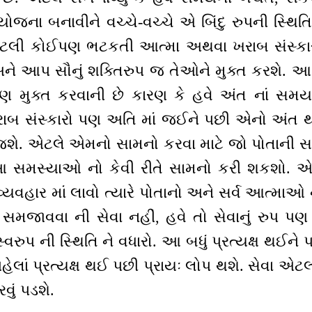
ના બનાવીને વચ્ચે-વચ્ચે એ બિંદુ રુપની સ્થિતિને
 એટલી કોઈપણ ભટકતી આત્મા અથવા ખરાબ સંસ્
અને આપ સૌનું શક્તિરુપ જ તેઓને મુક્ત કરશે. આ
ણ મુક્ત કરવાની છે કારણ કે હવે અંત નાં સમય
ાબ સંસ્કારો પણ અતિ માં જઈને પછી એનો અંત 
શે. એટલે એમનો સામનો કરવા માટે જો પોતાની 
આ સમસ્યાઓ નો કેવી રીતે સામનો કરી શકશો. એ
યવહાર માં લાવો ત્યારે પોતાનો અને સર્વ આત્મા
સમજાવવા ની સેવા નહીં, હવે તો સેવાનું રુપ પણ ખ
સ્વરુપ ની સ્થિતિ ને વધારો. આ બધું પ્રત્યક્ષ થઈને 
 પહેલાં પ્રત્યક્ષ થઈ પછી પ્રાયઃ લોપ થશે. સેવા એ
વું પડશે.