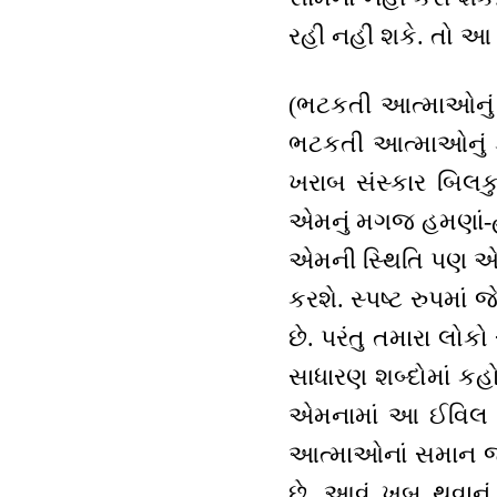
રહી નહીં શકે. તો આ પ
(ભટકતી આત્માઓનું રુ
ભટકતી આત્માઓનું કઇ
ખરાબ સંસ્કાર બિલકુ
એમનું મગજ હમણાં-હ
એમની સ્થિતિ પણ એક 
કરશે. સ્પષ્ટ રુપમા
છે. પરંતુ તમારા લોકો
સાધારણ શબ્દોમાં કહ
એમનામાં આ ઈવિલ અર
આત્માઓનાં સમાન જ 
છે. આવું ખુબ થવાનુ