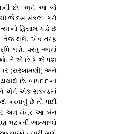
ાની છે. અને આ જે
માં જે દસ સંકલ્પ કરો
ા નો હિસાબ કાઢે છે
ગતિ તેજ થશે. એક તરફ
ધિ થશે. પરંતુ આનાં
શો. તે એ છે કે જે પણ
 અંતર (સરખામણી) અને
ાર્થ છે. બાપદાદાનાં
ે એને એક સેકન્ડમાં
જો કરવાનું છે તો પછી
તર અને મંત્ર આ બંને
કોઈપણ ભટકતી આત્માઓ
 આત્માઓ તમારી સામે