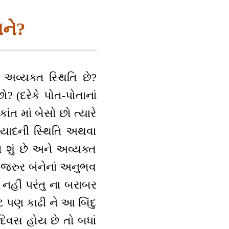
બને?
ં અવ્યક્ત સ્થિતિ છે?
ો? (દરેકે પોત-પોતાનાં
ંત માં બેસો છો ત્યારે
ે યાદની સ્થિતિ અથવા
િ શું છે અને અવ્યક્ત
તો જરુર બંનેનાં અનુભવ
નહીં પરંતુ ના બરાબર
પણ કાઢી ને આ બિંદુ
દિવસ હોય છે તો બધાં