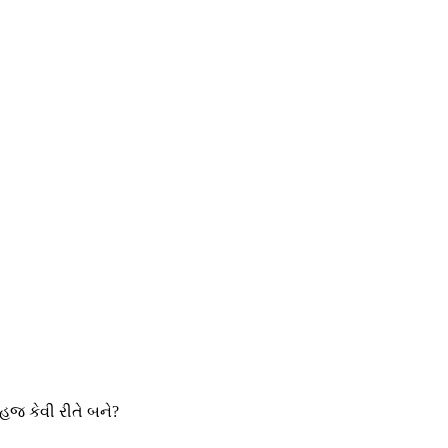
સહજ કેવી રીતે બને?