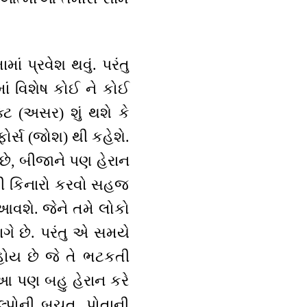
ં પ્રવેશ થવું. પરંતુ
ાં વિશેષ કોઈ ને કોઈ
્ટ (અસર) શું થશે કે
્સ (જોશ) થી કહેશે.
છે, બીજાને પણ હેરાન
ાથી કિનારો કરવો સહજ
ે આવશે. જેને તમે લોકો
ગે છે. પરંતુ એ સમયે
હોય છે જે તે ભટકતી
આ પણ બહુ હેરાન કરે
કલ્પોની બચત, પોતાની