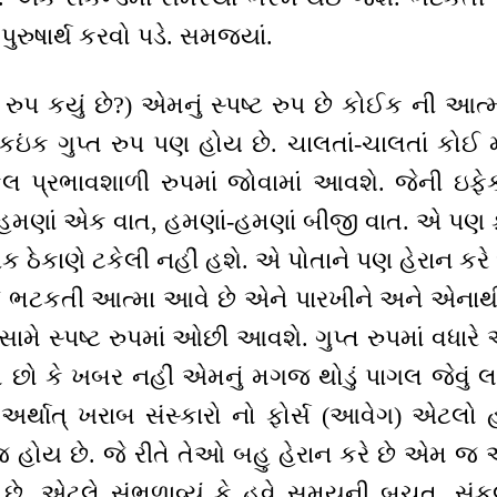
ુરુષાર્થ કરવો પડે. સમજ્યાં.
પ કયું છે?) એમનું સ્પષ્ટ રુપ છે કોઈક ની આત્મામા
ંક ગુપ્ત રુપ પણ હોય છે. ચાલતાં-ચાલતાં કોઈ મ
લ પ્રભાવશાળી રુપમાં જોવામાં આવશે. જેની ઇફેક
મણાં એક વાત, હમણાં-હમણાં બીજી વાત. એ પણ ફોર
ઠેકાણે ટકેલી નહીં હશે. એ પોતાને પણ હેરાન કરે 
ં જે ભટકતી આત્મા આવે છે એને પારખીને અને એન
 સામે સ્પષ્ટ રુપમાં ઓછી આવશે. ગુપ્ત રુપમાં વધાર
ો છો કે ખબર નહીં એમનું મગજ થોડું પાગલ જેવું લા
્થાત્ ખરાબ સંસ્કારો નો ફોર્સ (આવેગ) એટલો 
હોય છે. જે રીતે તેઓ બહુ હેરાન કરે છે એમ જ 
ં છે. એટલે સંભળાવ્યું કે હવે સમયની બચત, સં