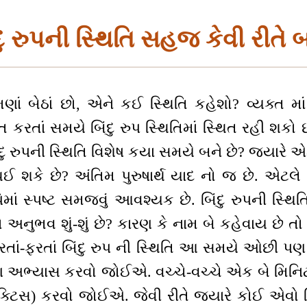
દુ રુપની સ્થિતિ સહજ કેવી રીતે 
મણાં બેઠાં છો, એને કઈ સ્થિતિ કહેશો? વ્યક્ત મા
 કરતાં સમયે બિંદુ રુપ સ્થિતિમાં સ્થિત રહી શકો છ
ંદુ રુપની સ્થિતિ વિશેષ કયા સમયે બને છે? જ્યારે એકા
થઈ શકે છે? અંતિમ પુરુષાર્થ યાદ નો જ છે. એટલ
ાં સ્પષ્ટ સમજવું આવશ્યક છે. બિંદુ રુપની સ્થિત
 નો અનુભવ શું-શું છે? કારણ કે નામ બે કહેવાય છે 
રતાં-ફરતાં બિંદુ રુપ ની સ્થિતિ આ સમયે ઓછી પણ 
અભ્યાસ કરવો જોઈએ. વચ્ચે-વચ્ચે એક બે મિનિટ 
ેક્ટિસ) કરવો જોઈએ. જેવી રીતે જ્યારે કોઈ એવો 