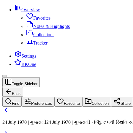
Overview
Favorites
Notes & Highlights
Collections
Tracker
Settings
BKOne
Toggle Sidebar
Back
Find
Preferences
Favourite
Collection
Share
24 July 1970 | ગુજરાતી
24 July 1970 | ગુજરાતી · બિંદુ રુપની સ્થિતિ 