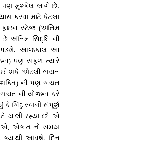
પણ મુશ્કેલ લાગે છે.
સ કરવાં માટે કેટલાં
આ ફાઇન સ્ટેજ (અંતિમ
 છે અંતિમ સિદ્ધિ ની
ખવું પડશે. આજકાલ આ
ોજના) પણ સફળ ત્યારે
ટલી થઈ શકે એટલી બચત
 (શક્તિ) ની પણ બચત
ની બચત ની યોજના કરે
કે બિંદુ રુપની સંપૂર્ણ
રીતે ચાલી રહ્યાં છો એ
છીએ, એકાંત નો સમય
ક્યાંથી આવશે. દિન