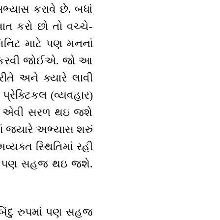
ભ્યાસ કરાવે છે. બધાં
ાત કરો છો તો વચ્ચે-
મિનિટ માટે પણ મનનાં
્ટિસ કરવી જોઈએ. જો આ
રીતે અને ક્યારે લાવી
્રેક્ટિકલ (વ્યવહાર)
છે એ એવી સરળ થઇ જશે
ં જ્યારે અભ્યાસ શરું
 અવ્યક્ત સ્થિતિમાં રહી
થિતિ પણ સહજ થઇ જશે.
 બિંદુ રુપમાં પણ સહજ