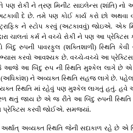
 ને પણ રોકી ને ત્રણ મિનીટ સાઇલેન્સ (શાંતિ) નો અ
ે અટકાવી દે છે. તમે પણ કોઈ કાર્ય કરો છો અથવા વ
 ટ્રાફિક ને સ્ટોપ કરવું (અટકાવવું) જોઇએ. એક 
 દ્વારા ચાલતાં કર્મ ને વચ્ચે રોકી ને પણ આ પ્રેક
તો બિંદુ રુપની પાવરફુલ (શક્તિશાળી) સ્થિતિ કેવી 
સ કરવો આવશ્યક છે. વચ્ચે-વચ્ચે આ પ્રેક્ટિસ પ
 જે આજે આ બિંદુ રુપ ની સ્થિતિ મુશ્કેલ લાગે 
(અધિકાંશ) ને અવ્યક્ત સ્થિતિ સહજ લાગે છે. પહેલા
્યક્ત સ્થિતિ માં રહેવું પણ મુશ્કેલ લાગતું હતું. હવે
ે સરળ થતું જાય છે એ જ રીતે આ બિંદુ રુપની સ્
્રેક્ટિસ કરવી જોઈએ. સમજ્યાં.
િ અર્થાત્ અવ્યક્ત સ્થિતિ જેની સદાકાળ રહે છે એ