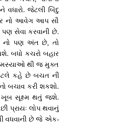
 વધારો. જેટલી બિંદુ
કાર નો આવેગ આપ સૌ
 પણ સેવા કરવાની છે.
 નો પણ અંત છે, તો
થશે. બધો કચરો બહાર
સમસ્યાઓ થી જ મુક્ત
ટલે કહે છે બચત ની
ઓ નો બચાવ કરી શકશો.
ૂબ સૂક્ષ્મ થતું જશે.
પછી પ્રાયઃ લોપ થવાનું
ટલી વધવાની છે જે એક-