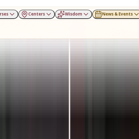
rses
Centers
Wisdom
News & Events