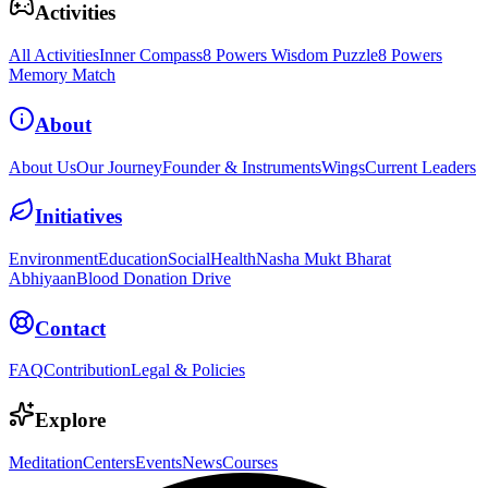
Activities
All Activities
Inner Compass
8 Powers Wisdom Puzzle
8 Powers
Memory Match
About
About Us
Our Journey
Founder & Instruments
Wings
Current Leaders
Initiatives
Environment
Education
Social
Health
Nasha Mukt Bharat
Abhiyaan
Blood Donation Drive
Contact
FAQ
Contribution
Legal & Policies
Explore
Meditation
Centers
Events
News
Courses