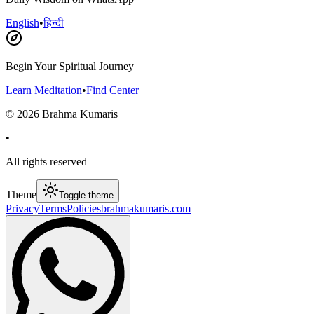
English
•
हिन्दी
Begin Your Spiritual Journey
Learn Meditation
•
Find Center
©
2026
Brahma Kumaris
•
All rights reserved
Theme
Toggle theme
Privacy
Terms
Policies
brahmakumaris.com