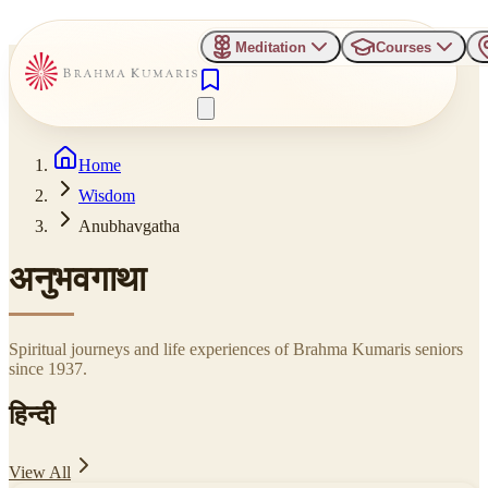
Meditation
Courses
Home
Wisdom
Anubhavgatha
अनुभवगाथा
Spiritual journeys and life experiences of Brahma Kumaris seniors
since 1937.
हिन्दी
View All