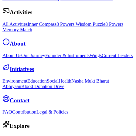
Activities
All Activities
Inner Compass
8 Powers Wisdom Puzzle
8 Powers
Memory Match
About
About Us
Our Journey
Founder & Instruments
Wings
Current Leaders
Initiatives
Environment
Education
Social
Health
Nasha Mukt Bharat
Abhiyaan
Blood Donation Drive
Contact
FAQ
Contribution
Legal & Policies
Explore