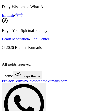
Daily Wisdom on WhatsApp
English
•
हिन्दी
Begin Your Spiritual Journey
Learn Meditation
•
Find Center
©
2026
Brahma Kumaris
•
All rights reserved
Theme
Toggle theme
Privacy
Terms
Policies
brahmakumaris.com