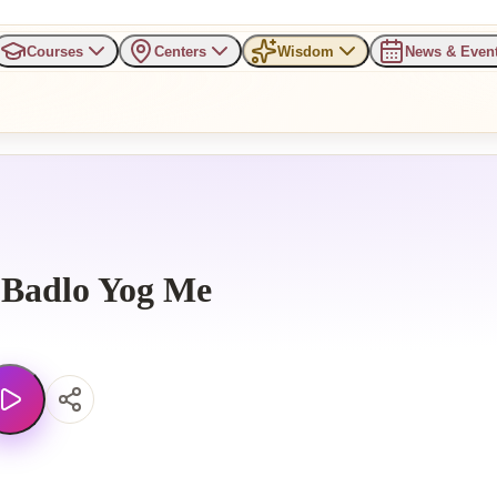
Courses
Centers
Wisdom
News & Even
 Badlo Yog Me