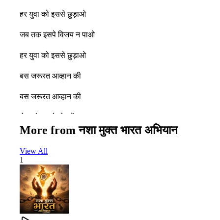
हर युवा को इससे छुड़ाओ
जब तक इसपे विजय न पाओ
हर युवा को इससे छुड़ाओ
बस जरूरत आव्हान की
बस जरूरत आव्हान की
रोग को बदलो योग में
More from
नशा मुक्त भारत अभियान
View All
रोग रहे ना शोक रहे ना दुखों का कोई बोझ रहें
1
योग से मिलती पावन काया विकारों का कोई भोग न रहें
योग ही है संजीवनी बूटी दवा हर इंसान की