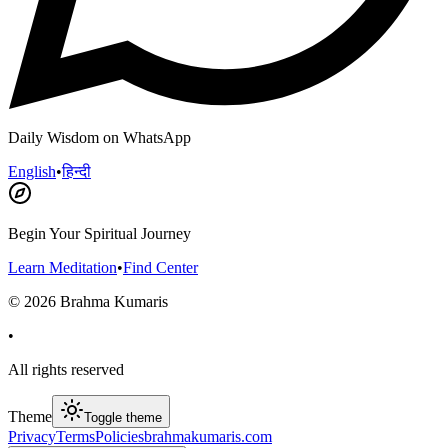
Daily Wisdom on WhatsApp
English
•
हिन्दी
Begin Your Spiritual Journey
Learn Meditation
•
Find Center
©
2026
Brahma Kumaris
•
All rights reserved
Theme
Toggle theme
Privacy
Terms
Policies
brahmakumaris.com