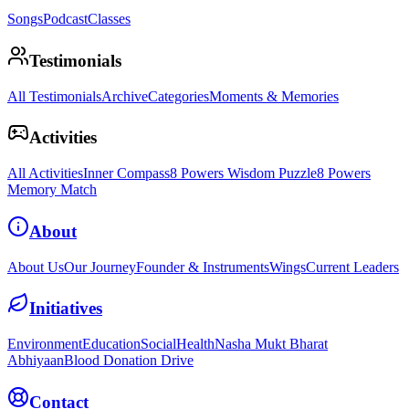
Songs
Podcast
Classes
Testimonials
All Testimonials
Archive
Categories
Moments & Memories
Activities
All Activities
Inner Compass
8 Powers Wisdom Puzzle
8 Powers
Memory Match
About
About Us
Our Journey
Founder & Instruments
Wings
Current Leaders
Initiatives
Environment
Education
Social
Health
Nasha Mukt Bharat
Abhiyaan
Blood Donation Drive
Contact