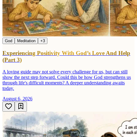
God
Meditation
+
3
Experiencing Positivity With God’s Love And Help
(Part 3)
A loving guide may not solve every challenge for us, but can still
show the next step forward. Could this be how God strengthens us
through life's difficult moments? A deeper understanding awaits
today.
August 6, 2026