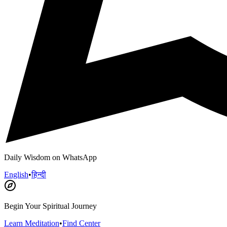
Daily Wisdom on WhatsApp
English
•
हिन्दी
Begin Your Spiritual Journey
Learn Meditation
•
Find Center