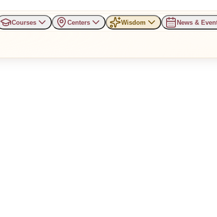
Courses
Centers
Wisdom
News & Even