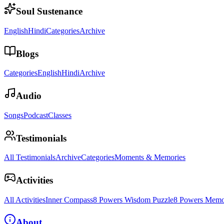
Soul Sustenance
English
Hindi
Categories
Archive
Blogs
Categories
English
Hindi
Archive
Audio
Songs
Podcast
Classes
Testimonials
All Testimonials
Archive
Categories
Moments & Memories
Activities
All Activities
Inner Compass
8 Powers Wisdom Puzzle
8 Powers Memo
About