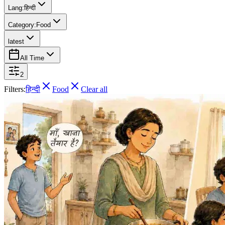
Lang:
हिन्दी
Category:
Food
latest
All Time
2
Filters:
हिन्दी
Food
Clear all