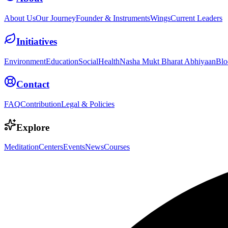
About Us
Our Journey
Founder & Instruments
Wings
Current Leaders
Initiatives
Environment
Education
Social
Health
Nasha Mukt Bharat Abhiyaan
Blo
Contact
FAQ
Contribution
Legal & Policies
Explore
Meditation
Centers
Events
News
Courses