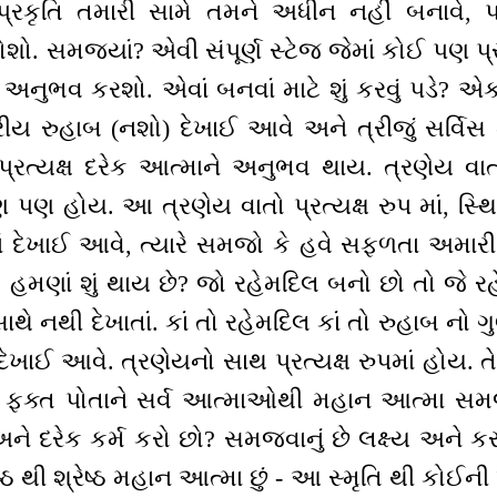
્રકૃતિ તમારી સામે તમને અધીન નહીં બનાવે, પ
ે જોશો. સમજ્યાં? એવી સંપૂર્ણ સ્ટેજ જેમાં કોઈ પણ 
 અનુભવ કરશો. એવાં બનવાં માટે શું કરવું પડે? એ
રીય રુહાબ (નશો) દેખાઈ આવે અને ત્રીજું સર્વિસ મ
્રત્યક્ષ દરેક આત્માને અનુભવ થાય. ત્રણેય વા
પણ હોય. આ ત્રણેય વાતો પ્રત્યક્ષ રુપ માં, સ્થિત
મ માં દેખાઈ આવે, ત્યારે સમજો કે હવે સફળતા અમા
હમણાં શું થાય છે? જો રહેમદિલ બનો છો તો જે ર
થે નથી દેખાતાં. કાં તો રહેમદિલ કાં તો રુહાબ નો ગ
ખાઈ આવે. ત્રણેયનો સાથ પ્રત્યક્ષ રુપમાં હોય. તે
ં ફક્ત પોતાને સર્વ આત્માઓથી મહાન આત્મા સમ
ે દરેક કર્મ કરો છો? સમજવાનું છે લક્ષ્ય અને કરવા
્ઠ થી શ્રેષ્ઠ મહાન આત્મા છું - આ સ્મૃતિ થી કોઈન