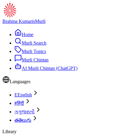
Brahma Kumaris
Murli
Home
Murli Search
Murli Topics
Murli Chintan
AI Murli Chintan (ChatGPT)
Languages
E
English
ह
हिंदी
ગ
ગુજરાતી
త
తెలుగు
Library