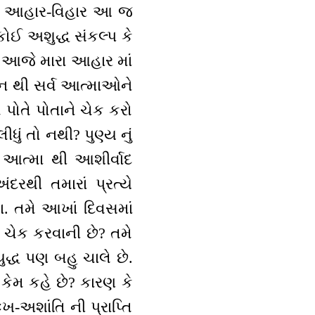
ઓનો આહાર-વિહાર આ જ
ોઈ અશુદ્ધ સંકલ્પ કે
ે આજે મારા આહાર માં
લન થી સર્વ આત્માઓને
 પોતે પોતાને ચેક કરો
ું તો નથી? પુણ્ય નું
 આત્મા થી આશીર્વાદ
દરથી તમારાં પ્રત્યે
ા. તમે આખાં દિવસમાં
 ચેક કરવાની છે? તમે
ુદ્ધ પણ બહુ ચાલે છે.
 કેમ કહે છે? કારણ કે
ઃખ-અશાંતિ ની પ્રાપ્તિ