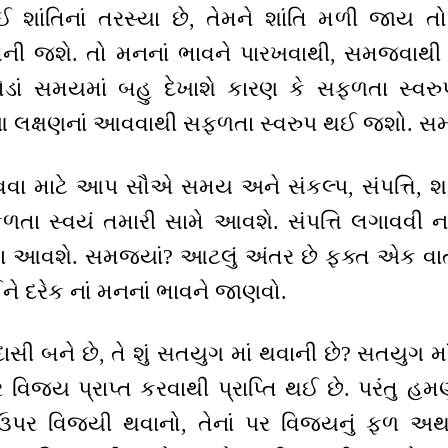
ઈ શાંતિનાં તરસ્યા છે, તેમને શાંતિ મળી જાય તો 
 બની જશે. તો મનનાં ભાવને પારખવાથી, સમજવાથી
ોડાં સમયમાં બહુ દેખાશે કારણ કે સફળતા સ્વર
ો. આ લક્ષણનાં આવવાથી સફળતા સ્વરુપ થઈ જશો. સમ
વા માટે આપ સૌએ સમય અને સંકલ્પ, સંપત્તિ, શક
ળતા સ્વયં તમારી સામે આવશે. સંપત્તિ લગાવવી નહી
થવા આવશે. સમજ્યાં? આટલું અંતર છે ફક્ત એક વા
 દરેક નાં મનનાં ભાવને જાણવો.
દાસી બને છે, તે શું સતયુગ માં થવાની છે? સતયુગ
ર વિજય પ્રાપ્ત કરવાથી પ્રાપ્તિ થઈ છે. પરંતુ હમણ
 ઉપર વિજયી થવાનો, તેનાં પર વિજયનું ફળ અથવા 