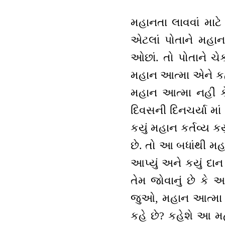
મહાનતા લાવવાં માટે 
એટલાં પોતાને મહા
ઓછાં. તો પોતાને ચેક
મહાન આત્મા એને કહવા
મહાન આત્મા નહીં ક
દિવસની દિનચર્યા મા
કયું મહાન કર્તવ્ય ક
છે. તો આ બધાંથી મહ
આપ્યું અને કયું દા
તેમ જોવાનું છે કે આ
જુઓ, મહાન આત્મા કહ
કહે છે? કહેશે આ મહા