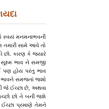
ફાયદા
 જે સ્વયં મનમનાભવની
તિ તમારી સામે આવે તો
 છો. કારણ કે જ્યારે
 સૂક્ષ્મ ભાવ ને સમજી
ઈ પણ હોય પરંતુ ભાવ
ાં ભાવને સમજતાં જશો
ની જે ઈચ્છા છે, અથવા
 ઇચ્છો છો તે બની જશે
ઈચ્છા પ્રમાણે તેમને