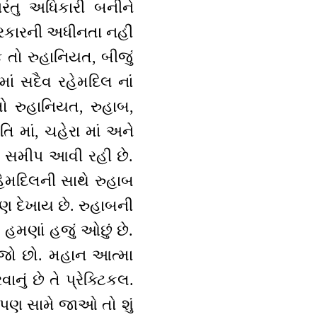
રંતુ અધિકારી બનીને
પ્રકારની અધીનતા નહીં
ક તો રુહાનિયત, બીજું
ાં સદૈવ રહેમદિલ નાં
તો રુહાનિયત, રુહાબ,
િ માં, ચહેરા માં અને
રી સમીપ આવી રહી છે.
હેમદિલની સાથે રુહાબ
ુણ દેખાય છે. રુહાબની
 હમણાં હજું ઓછું છે.
જો છો. મહાન આત્મા
નું છે તે પ્રેક્ટિકલ.
ી પણ સામે જાઓ તો શું