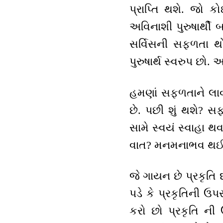
પ્રાપ્તિ થશે. જો કો
અવિનાશી પુરુષાર્થી
સર્વિસની સફળતા થ
પુરુષાર્થ સ્વરુપ છ
હમણાં સફળતાને લાવ
છે. પછી શું થશે? સફ
સામે સ્વયં સ્વાહા 
વાત? મનમનાભવ થઈને
જે ગાયન છે પ્રકૃતિ 
પડે કે પ્રકૃતિની ઉપ
કરો છો પ્રકૃતિ ની