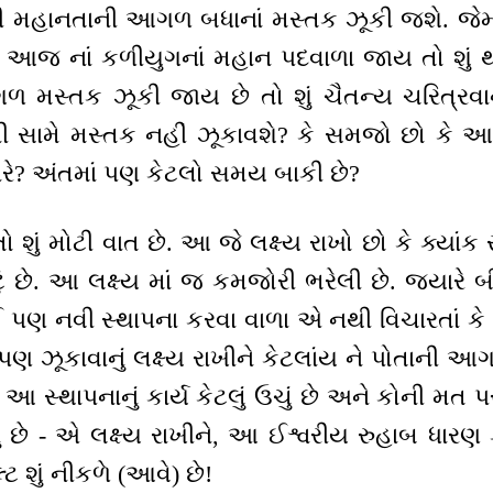
 મહાનતાની આગળ બધાનાં મસ્તક ઝૂકી જશે. જેમ 
ઈ આજ નાં કળીયુગનાં મહાન પદવાળા જાય તો શું થ
ળ મસ્તક ઝૂકી જાય છે તો શું ચૈતન્ય ચરિત્રવાન
ની સામે મસ્તક નહીં ઝૂકાવશે? કે સમજો છો કે આ ર
યારે? અંતમાં પણ કેટલો સમય બાકી છે?
ો શું મોટી વાત છે. આ જે લક્ષ્ય રાખો છો કે ક્યાંક 
ટું છે. આ લક્ષ્ય માં જ કમજોરી ભરેલી છે. જ્યાર
 પણ નવી સ્થાપના કરવા વાળા એ નથી વિચારતાં કે ક
ણ ઝૂકાવાનું લક્ષ્ય રાખીને કેટલાંય ને પોતાની આગળ
 આ સ્થાપનાનું કાર્ય કેટલું ઉચું છે અને કોની મત 
છે - એ લક્ષ્ય રાખીને, આ ઈશ્વરીય રુહાબ ધારણ
શું નીકળે (આવે) છે!