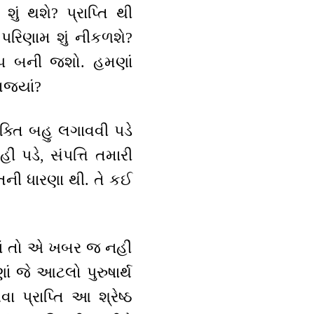
શું થશે? પ્રાપ્તિ થી
 પરિણામ શું નીકળશે?
ુપ બની જશો. હમણાં
જ્યાં?
્તિ બહુ લગાવવી પડે
ં પડે, સંપત્તિ તમારી
તની ધારણા થી. તે કઈ
 માં તો એ ખબર જ નહીં
ાં જે આટલો પુરુષાર્થ
પ્રાપ્તિ આ શ્રેષ્ઠ