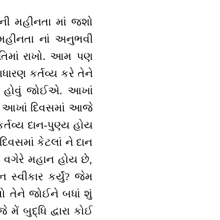
ઞાનની મહીનતા માં જશો
મહીનતા નાં અનુભવી
્મૃતિમાં રાખો. આમ પણ
ારણ કર્તવ્ય કરે તેને
ન હોવું જોઈએ. આખાં
ે) આખાં દિવસમાં આજે
ર્તવ્ય દાન-પુણ્ય હોય
વસમાં કેટલાં ને દાન
 વગેરે મહાન હોય છે,
 સ્વીકાર કર્યું? જેમ
તેને જોઈને બધાં શું
ેં બુદ્ધિ દ્વારા કોઈ