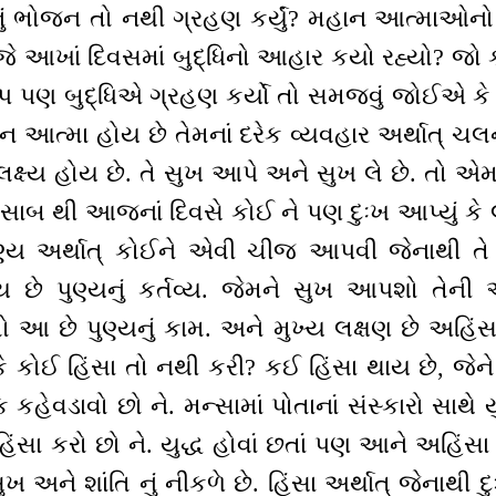
નું ભોજન તો નથી ગ્રહણ કર્યું? મહાન આત્મા
ે આખાં દિવસમાં બુદ્ધિનો આહાર કયો રહ્યો? જો ક
ંકલ્પ પણ બુદ્ધિએ ગ્રહણ કર્યો તો સમજવું જોઈએ ક
ાન આત્મા હોય છે તેમનાં દરેક વ્યવહાર અર્થાત્ ચ
લક્ષ્ય હોય છે. તે સુખ આપે અને સુખ લે છે. તો એમ
સાબ થી આજનાં દિવસે કોઈ ને પણ દુઃખ આપ્યું કે લીધ
 પુણ્ય અર્થાત્ કોઈને એવી ચીજ આપવી જેનાથી તે
છે પુણ્યનું કર્તવ્ય. જેમને સુખ આપશો તેની અં
ો આ છે પુણ્યનું કામ. અને મુખ્ય લક્ષણ છે અહિંસ
ોઈ હિંસા તો નથી કરી? કઈ હિંસા થાય છે, જેને
હેવડાવો છો ને. મન્સામાં પોતાનાં સંસ્કારો સાથે ય
હિંસા કરો છો ને. યુદ્ધ હોવાં છતાં પણ આને અહિંસા
ખ અને શાંતિ નું નીકળે છે. હિંસા અર્થાત્ જેનાથી દુ