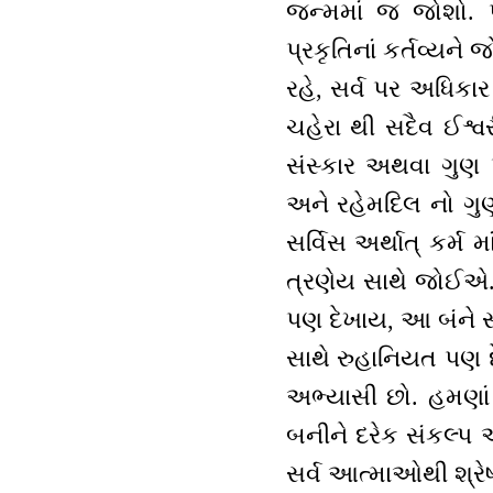
જન્મમાં જ જોશો. પ
પ્રકૃતિનાં કર્તવ્યન
રહે, સર્વ પર અધિકાર
ચહેરા થી સદૈવ ઈશ્વ
સંસ્કાર અથવા ગુણ પ
અને રહેમદિલ નો ગુણ 
સર્વિસ અર્થાત્ કર્
ત્રણેય સાથે જોઈએ. 
પણ દેખાય, આ બંને સા
સાથે રુહાનિયત પણ દે
અભ્યાસી છો. હમણા
બનીને દરેક સંકલ્પ અન
સર્વ આત્માઓથી શ્રેષ