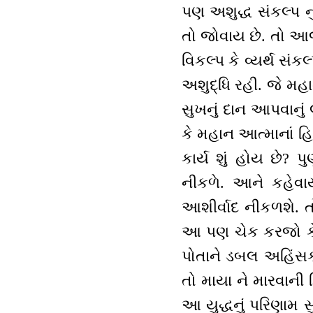
પણ અશુદ્ધ સંકલ્પ 
તો જોવાય છે. તો આજ
વિકલ્પ કે વ્યર્થ સ
અશુદ્ધિ રહી. જે મહ
સુખનું દાન આપવાનું 
કે મહાન આત્માનાં હિ
કાર્ય શું હોય છે?
નીકળે. આને કહેવાય 
આશીર્વાદ નીકળશે. ત
આ પણ ચેક કરજો કે ક
પોતાને ડબલ અહિંસક ક
તો માયા ને મારવાની 
આ યુદ્ધનું પરિણામ સુ