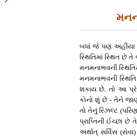
મનના
બધાં જે પણ અહીંયા 
સ્થિતિમાં સ્થિત છે 
મનમનાભવની સ્થિતિમા
મનમનાભવની સ્થિતિ સૂ
શકાય છે. તો આ પ્ર
કોનો શું છે - તેને
તો તેનું રિઝલ્ટ (પર
પ્રાપ્તિની ઈચ્છા છે
અર્થાત્ સર્વિસ (સે