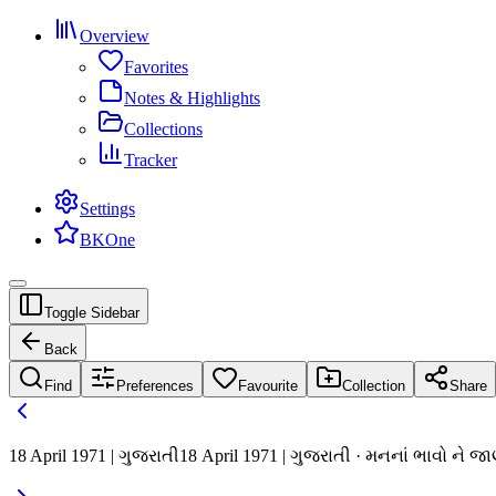
Overview
Favorites
Notes & Highlights
Collections
Tracker
Settings
BKOne
Toggle Sidebar
Back
Find
Preferences
Favourite
Collection
Share
18 April 1971 | ગુજરાતી
18 April 1971 | ગુજરાતી · મનનાં ભાવો ને 