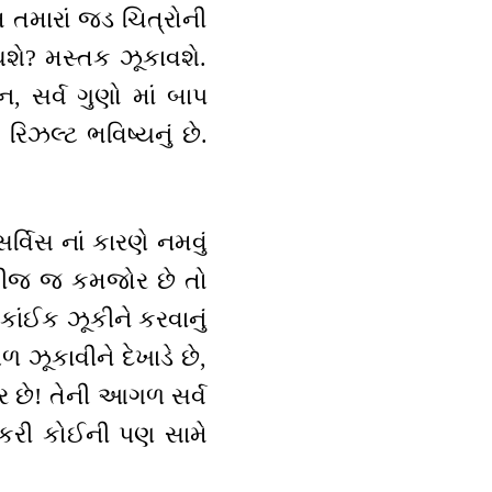
તમારાં જડ ચિત્રોની
શે? મસ્તક ઝૂકાવશે.
, સર્વ ગુણો માં બાપ
િઝલ્ટ ભવિષ્યનું છે.
સર્વિસ નાં કારણે નમવું
ે બીજ જ કમજોર છે તો
ાંઈક ઝૂકીને કરવાનું
 ઝૂકાવીને દેખાડે છે,
પર છે! તેની આગળ સર્વ
 કરી કોઈની પણ સામે