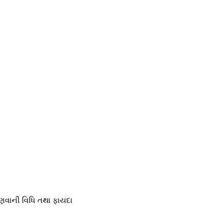
જાણવાની વિધિ તથા ફાયદા