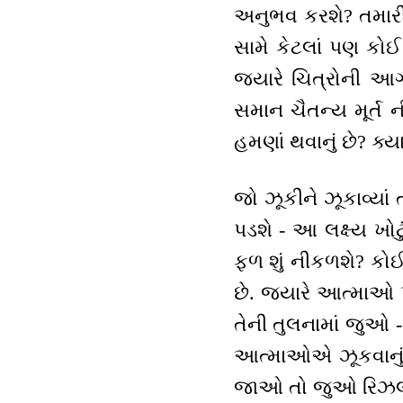
અનુભવ કરશે? તમારી
સામે કેટલાં પણ કો
જ્યારે ચિત્રોની આગ
સમાન ચૈતન્ય મૂર્ત 
હમણાં થવાનું છે? ક્
જો ઝૂકીને ઝૂકાવ્યાં ત
પડશે - આ લક્ષ્ય ખો
ફળ શું નીકળશે? કોઈ
છે. જ્યારે આત્માઓ પ
તેની તુલનામાં જુઓ -
આત્માઓએ ઝૂકવાનું 
જાઓ તો જુઓ રિઝલ્ટ 