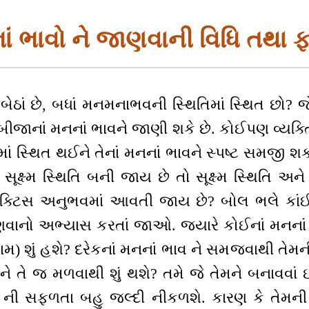
ં ભાવો ને જાણવાની વિધિ તથા 
બેઠાં છે, બધાં મનમનાભવની સ્થિતિમાં સ્થિત છો?
તે બીજાનાં મનનાં ભાવને જાણી શકે છે. કોઈપણ વ્યક્
ં સ્થિત થઈને તેનાં મનનાં ભાવને સ્પષ્ટ સમજી શકો
ક્ષ્મ સ્થિતિ બની જાય છે તો સૂક્ષ્મ સ્થિતિ અને
ેક્ટિસ અનુભવમાં આવતી જાય છે? બોલ ભલે કાં
 જાણવાનો અભ્યાસ કરતાં જાઓ. જ્યારે કોઈનાં મનન
િણામ) શું હશે? દરેકનાં મનનાં ભાવ ને સમજવાથી તેમ
 તેને તે જ મળવાથી શું થશે? તમે જે તેમને બનાવવાં
વા) ની સફળતા બહુ જલ્દી નીકળશે. કારણ કે તેમની 