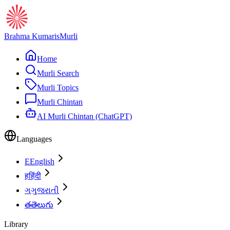
Brahma Kumaris
Murli
Home
Murli Search
Murli Topics
Murli Chintan
AI Murli Chintan (ChatGPT)
Languages
E
English
ह
हिंदी
ગ
ગુજરાતી
త
తెలుగు
Library