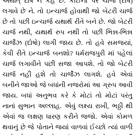
અર્થાત્ દોષ ને કહે છે. કોઈના પર ચાર્જ (દોષ)
લગાવે છે ને. તો ઇન્ચાર્જ હોવાથી જો બેટરી ચાર્જ
છે તો પછી ઇન્ચાર્જ યથાર્થ રીતે બને છે. જો બેટરી
ચાર્જ નથી, યથાર્થ રુપ નથી તો પછી ભિન્ન-ભિન્ન
ચાર્જેઝ (દોષો) લાગી જાય છે. તો હવે સમજ્યાં,
કેવી રીતે ઇન્ચાર્જ બનશો? ધર્મરાજપુરી માં પહેલાં
ચાર્જ લગાવીને પછી સજા આપશે. તો જો બેટરી
ચાર્જ નહીં હશે તો ચાર્જેઝ લાગશે. હવે એવાં
બનીને જાઓ જે બધાંની નજરોમાં આ ગ્રુપ આવી
જાય. બધાં અનુભવ કરે કે મોટાં તો મોટાં પરંતુ
નાનાં સુભાન અલ્લાહ. એવું લક્ષ્ય રાખી, ભઠ્ઠી થી
એવાં જ લક્ષણ ધારણ કરીને જજો. એવાં કોમળ
થવાનું છે જે પોતાને જ્યાં વાળવાં ઈચ્છો ત્યાં વાળી