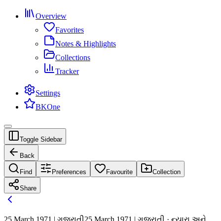
Overview
Favorites
Notes & Highlights
Collections
Tracker
Settings
BKOne
Toggle Sidebar
Back
Find
Preferences
Favourite
Collection
Share
25 March 1971 | ગુજરાતી
25 March 1971 | ગુજરાતી · ન્યારા અને