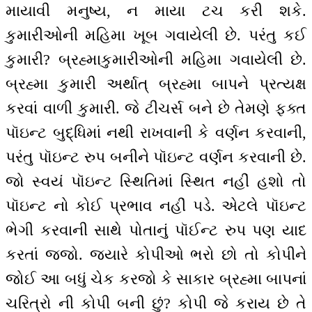
માયાવી મનુષ્ય, ન માયા ટચ કરી શકે.
કુમારીઓની મહિમા ખૂબ ગવાયેલી છે. પરંતુ કઈ
કુમારી? બ્રહ્માકુમારીઓની મહિમા ગવાયેલી છે.
બ્રહ્મા કુમારી અર્થાત્ બ્રહ્મા બાપને પ્રત્યક્ષ
કરવાં વાળી કુમારી. જે ટીચર્સ બને છે તેમણે ફક્ત
પૉઇન્ટ બુદ્ધિમાં નથી રાખવાની કે વર્ણન કરવાની,
પરંતુ પૉઇન્ટ રુપ બનીને પૉઇન્ટ વર્ણન કરવાની છે.
જો સ્વયં પૉઇન્ટ સ્થિતિમાં સ્થિત નહીં હશો તો
પૉઇન્ટ નો કોઈ પ્રભાવ નહીં પડે. એટલે પૉઇન્ટ
ભેગી કરવાની સાથે પોતાનું પૉઈન્ટ રુપ પણ યાદ
કરતાં જજો. જ્યારે કોપીઓ ભરો છો તો કોપીને
જોઈ આ બધું ચેક કરજો કે સાકાર બ્રહ્મા બાપનાં
ચરિત્રો ની કોપી બની છું? કોપી જે કરાય છે તે