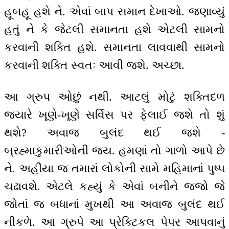
હૂબહૂ હશે ને. એવાં બાપ સમાન દેખાઓ. જણાવ્યું
હતું ને કે જેટલી સમાનતા હશે એટલી સામનો
કરવાની શક્તિ હશે. સમાનતા લાવવાથી સામનો
કરવાની શક્તિ સ્વતઃ આવી જશે. અચ્છા.
આ ગ્રુપ ઓછું નથી. આટલું મોટું શક્તિદળ
જ્યારે ખૂણે-ખૂણે સર્વિસ પર ફેલાઈ જશે તો શું
થશે? અવાજ બુલંદ થઈ જશે -
બ્રહ્માકુમારીઓની જય. હમણાં તો ગાળો આપે છે
ને. અહીંયા જ તમારાં લોકોની સામે મહિમાનાં પુષ્પ
ચઢાવશે. એટલે કહ્યું કે એવાં બનીને જજો જે
જોતાં જ બધાનાં મુખથી આ અવાજ બુલંદ થઈ
નીકળે. આ ગ્રુપે આ પ્રેક્ટિકલ પેપર આપવાનું