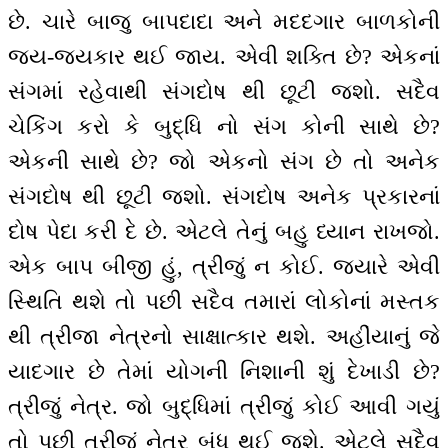
છે. ચારે બાજુ બાપદાદા અને મદદગાર બાળકોની
જય-જયકાર થઈ જાય. એવી શક્તિ છે? એકનાં
સંગમાં રહેવાથી સંગદોષ થી છૂટી જશો. સદૈવ
ચેકિંગ કરો કે બુદ્ધિ નો સંગ કોની સાથે છે?
એકની સાથે છે? જો એકનો સંગ છે તો અનેક
સંગદોષ થી છૂટી જશો. સંગદોષ અનેક પ્રકારનાં
દોષ પેદા કરી દે છે. એટલે તેનું બહુ ધ્યાન રાખજો.
એક બાપ બીજી હું, ત્રીજું ન કોઈ. જ્યારે એવી
સ્થિતિ થશે તો પછી સદૈવ તમારાં લોકોનાં મસ્તક
થી ત્રીજા નેત્રનો સાક્ષાત્કાર થશે. અહીંયાનું જે
યાદગાર છે તેમાં યોગની નિશાની શું દેખાડી છે?
ત્રીજું નેત્ર. જો બુદ્ધિમાં ત્રીજું કોઈ આવી ગયું
તો પછી ત્રીજું નેત્ર બંધ થઈ જશે. એટલે સદૈવ