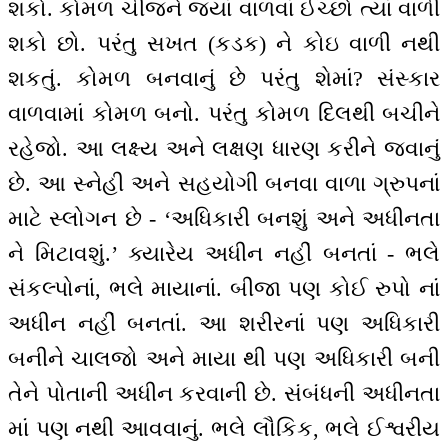
શકો. કોમળ ચીજને જ્યાં વાળવાં ઈચ્છો ત્યાં વાળી
શકો છો. પરંતુ સખત (કડક) ને કોઇ વાળી નથી
શકતું. કોમળ બનવાનું છે પરંતુ શેમાં? સંસ્કાર
વાળવામાં કોમળ બનો. પરંતુ કોમળ દિલથી બચીને
રહેજો. આ લક્ષ્ય અને લક્ષણ ધારણ કરીને જવાનું
છે. આ સ્નેહી અને સહયોગી બનવા વાળા ગ્રુપનાં
માટે સ્લોગન છે - ‘અધિકારી બનશું અને અધીનતા
ને મિટાવશું.’ ક્યારેય અધીન નહીં બનતાં - ભલે
સંકલ્પોનાં, ભલે માયાનાં. બીજા પણ કોઈ રુપો નાં
અધીન નહીં બનતાં. આ શરીરનાં પણ અધિકારી
બનીને ચાલજો અને માયા થી પણ અધિકારી બની
તેને પોતાની અધીન કરવાની છે. સંબંધની અધીનતા
માં પણ નથી આવવાનું. ભલે લૌકિક, ભલે ઈશ્વરીય