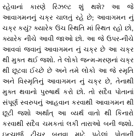
રહેવાનાં કારણે રિઝલ્ટ શું થશે? આ જે
આવાગમનનું ચક્ર ચાલતું રહે છે; આવાગમન નું
ચક્ર કયું? ક્યારેક ઉંચ સ્થિતિ માં સ્થિત રહો છો,
ક્યારેક નીચે આવી જાઓ છો. આ જે ઉપર-નીચે
આવવાં જવાનું આવાગમન નું ચક્ર છે આ ચક્ર
થી મુક્ત થઈ જશો. તે લોકો જન્મ-મરણનાં ચક્ર
થી છૂટવા ઈચ્છે છે અને તમે લોકો આ જે સ્મૃતિ
અને વિસ્મૃતિનું આવાગમન નું ચક્ર છે, તેનાથી
મુક્ત થવાનો પુરુષાર્થ કરો છો. તો સદૈવ પોતાનાં
સંપૂર્ણ સ્વરુપનું આહવાન કરવાથી આવાગમન થી
છૂટી જશો અર્થાત્ આ વ્યર્થ વાતો થી કિનારો
કરવાથી સદૈવ ચમકતાં લકી તારાઓ બની જશો.
ઇન્ચાર્જ ટીચર બનવા માટે પહેલાં પોતાની