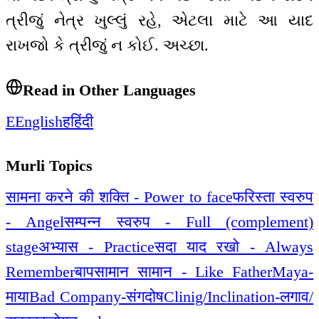
ત્રીજું નેત્ર ખુલ્લું રહે, એટલા માટે આ યાદ
રાખજો કે ત્રીજું ન કોઈ. અચ્છા.
Read in Other Languages
E
English
ह
हिंदी
Murli Topics
सामना करने की शक्ति - Power to face
फरिस्ता स्वरुप
- Angel
सम्पन्न स्वरुप - Full (complement)
stage
अभ्यास - Practice
सदा याद रखो - Always
Remember
बापसामान सामान - Like Father
Maya-
माया
Bad Company-संगदोष
Clinig/Inclination-लगाव/