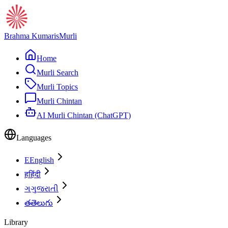
Brahma Kumaris
Murli
Home
Murli Search
Murli Topics
Murli Chintan
AI Murli Chintan (ChatGPT)
Languages
E
English
ह
हिंदी
ગ
ગુજરાતી
త
తెలుగు
Library