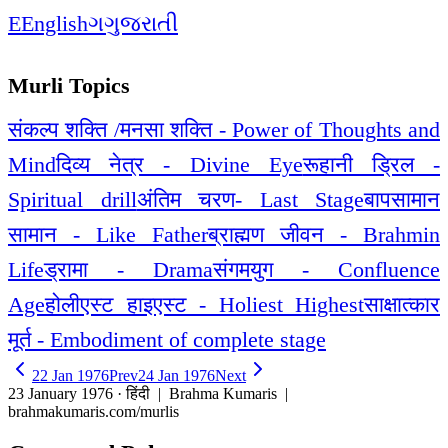
E
English
ગ
ગુજરાતી
Murli Topics
संकल्प शक्ति /मनसा शक्ति - Power of Thoughts and
Mind
दिव्य नेत्र - Divine Eye
रूहानी ड्रिल -
Spiritual drill
अंतिम चरण- Last Stage
बापसामान
सामान - Like Father
ब्राह्मण जीवन - Brahmin
Life
ड्रामा - Drama
संगमयुग - Confluence
Age
होलीएस्ट हाइएस्ट - Holiest Highest
साक्षात्कार
मूर्त - Embodiment of complete stage
22 Jan 1976
Prev
24 Jan 1976
Next
23 January 1976 · हिंदी
| Brahma Kumaris |
brahmakumaris.com/murlis