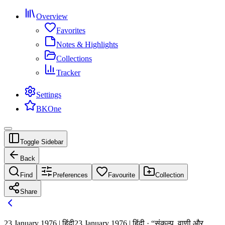
Overview
Favorites
Notes & Highlights
Collections
Tracker
Settings
BKOne
Toggle Sidebar
Back
Find
Preferences
Favourite
Collection
Share
23 January 1976 | हिंदी
23 January 1976 | हिंदी · “संकल्प, वाणी और