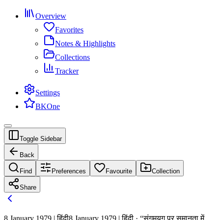
Overview
Favorites
Notes & Highlights
Collections
Tracker
Settings
BKOne
Toggle Sidebar
Back
Find
Preferences
Favourite
Collection
Share
8 January 1979 | हिंदी
8 January 1979 | हिंदी · “संगमयुग पर समानता में