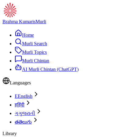
Brahma Kumaris
Murli
Home
Murli Search
Murli Topics
Murli Chintan
AI Murli Chintan (ChatGPT)
Languages
E
English
ह
हिंदी
ગ
ગુજરાતી
త
తెలుగు
Library