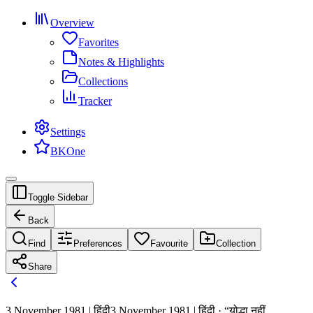
Overview
Favorites
Notes & Highlights
Collections
Tracker
Settings
BKOne
Toggle Sidebar
Back
Find
Preferences
Favourite
Collection
Share
3 November 1981 | हिंदी
3 November 1981 | हिंदी · “योद्धा नहीं