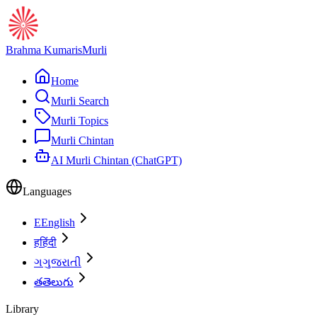
Brahma Kumaris
Murli
Home
Murli Search
Murli Topics
Murli Chintan
AI Murli Chintan (ChatGPT)
Languages
E
English
ह
हिंदी
ગ
ગુજરાતી
త
తెలుగు
Library