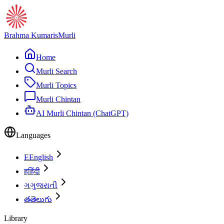
Brahma Kumaris
Murli
Home
Murli Search
Murli Topics
Murli Chintan
AI Murli Chintan (ChatGPT)
Languages
E
English
ह
हिंदी
ગ
ગુજરાતી
త
తెలుగు
Library