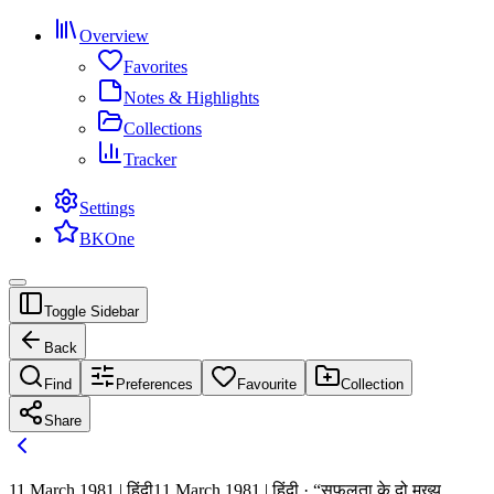
Overview
Favorites
Notes & Highlights
Collections
Tracker
Settings
BKOne
Toggle Sidebar
Back
Find
Preferences
Favourite
Collection
Share
11 March 1981 | हिंदी
11 March 1981 | हिंदी · “सफलता के दो मुख्य