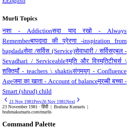
E
English
Murli Topics
नशा - Addiction
सदा याद रखो - Always
Remember
बापदादा की प्रेरणा -inspiration from
bapdada
सेवा /सर्विस (Service)
सेवाधारी / सर्विसएबल -
Sevadhari / Serviceable
स्मृति और विस्मृति
टीचर्स \
शक्तियाँ - teachers \ shaktis
संगमयुग - Confluence
Age
जमा का खाता - Account of balance
मुरब्बी बच्चा -
Smart (shrud) child
21 Nov 1981
Prev
26 Nov 1981
Next
23 November 1981 · हिंदी
| Brahma Kumaris |
brahmakumaris.com/murlis
Command Palette