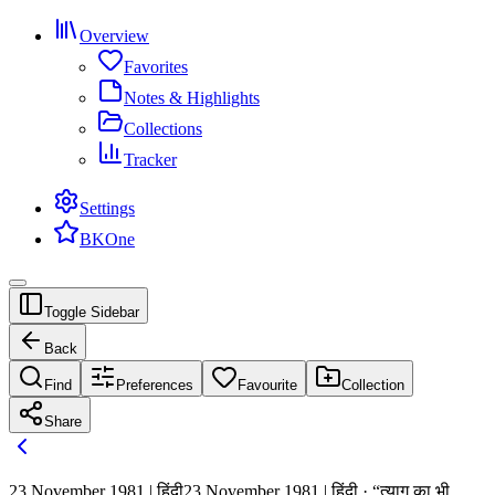
Overview
Favorites
Notes & Highlights
Collections
Tracker
Settings
BKOne
Toggle Sidebar
Back
Find
Preferences
Favourite
Collection
Share
23 November 1981 | हिंदी
23 November 1981 | हिंदी · “त्याग का भी