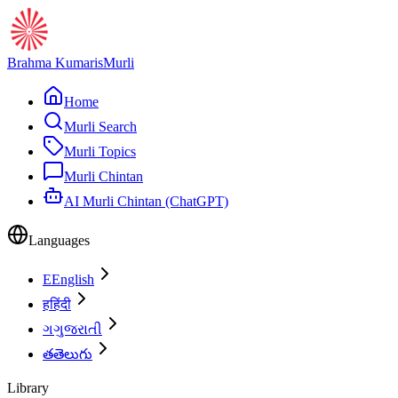
Brahma Kumaris
Murli
Home
Murli Search
Murli Topics
Murli Chintan
AI Murli Chintan (ChatGPT)
Languages
E
English
ह
हिंदी
ગ
ગુજરાતી
త
తెలుగు
Library