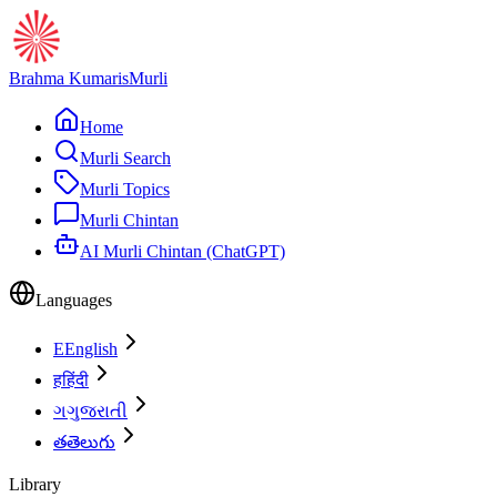
Brahma Kumaris
Murli
Home
Murli Search
Murli Topics
Murli Chintan
AI Murli Chintan (ChatGPT)
Languages
E
English
ह
हिंदी
ગ
ગુજરાતી
త
తెలుగు
Library