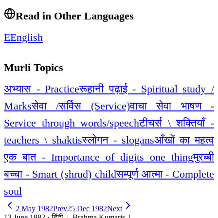
Read in Other Languages
E
English
Murli Topics
अभ्यास - Practice
रूहानी पढ़ाई - Spiritual study /
Marks
सेवा /सर्विस (Service)
वाचा सेवा भाषण -
Service through words/speech
टीचर्स \ शक्तियाँ -
teachers \ shaktis
स्लोगन - slogans
आँखों का महत्व
एक बात - Importance of digits one thing
मुरब्बी
बच्चा - Smart (shrud) child
सम्पूर्ण आत्मा - Complete
soul
2 May 1982
Prev
25 Dec 1982
Next
13 June 1982 · हिंदी
| Brahma Kumaris |