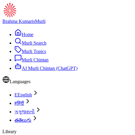
Brahma Kumaris
Murli
Home
Murli Search
Murli Topics
Murli Chintan
AI Murli Chintan (ChatGPT)
Languages
E
English
ह
हिंदी
ગ
ગુજરાતી
త
తెలుగు
Library