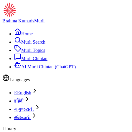
Brahma Kumaris
Murli
Home
Murli Search
Murli Topics
Murli Chintan
AI Murli Chintan (ChatGPT)
Languages
E
English
ह
हिंदी
ગ
ગુજરાતી
త
తెలుగు
Library