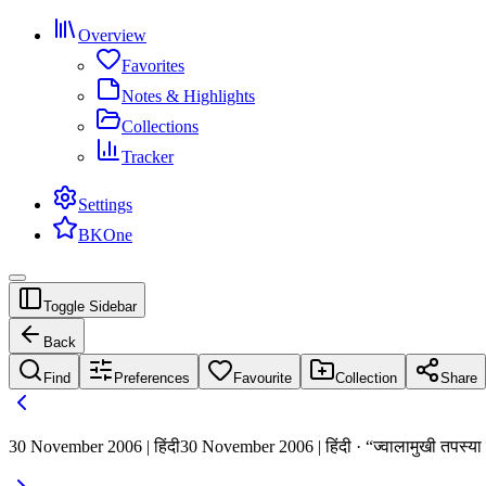
Overview
Favorites
Notes & Highlights
Collections
Tracker
Settings
BKOne
Toggle Sidebar
Back
Find
Preferences
Favourite
Collection
Share
30 November 2006 | हिंदी
30 November 2006 | हिंदी · “ज्वालामुखी तपस्या 