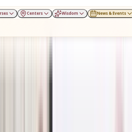
rses
Centers
Wisdom
News & Events