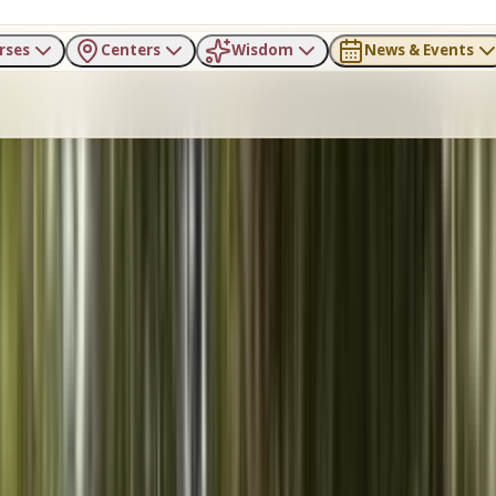
rses
Centers
Wisdom
News & Events