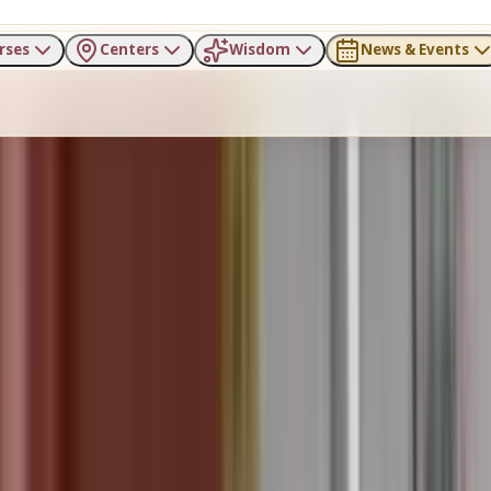
rses
Centers
Wisdom
News & Events