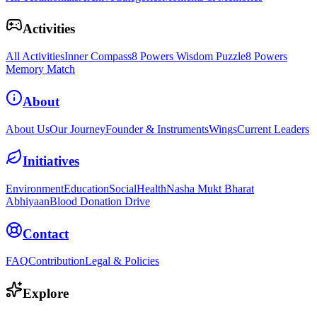
Activities
All Activities
Inner Compass
8 Powers Wisdom Puzzle
8 Powers
Memory Match
About
About Us
Our Journey
Founder & Instruments
Wings
Current Leaders
Initiatives
Environment
Education
Social
Health
Nasha Mukt Bharat
Abhiyaan
Blood Donation Drive
Contact
FAQ
Contribution
Legal & Policies
Explore