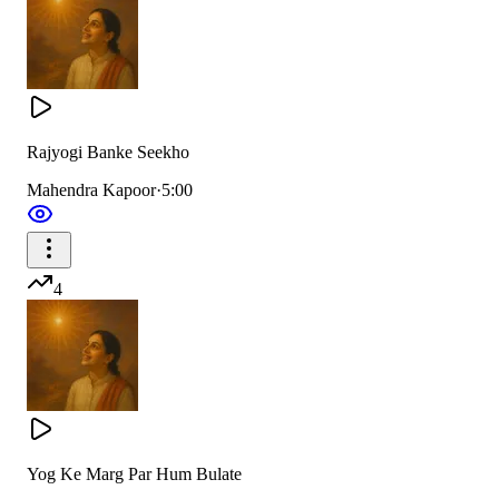
मन में शांति
तन में शांति
जन में शांति
Rajyogi Banke Seekho
Mahendra Kapoor
·
5:00
The earth is peace,
The waters are peace,
4
The air is peace,
The fire is peace,
The sky is peace.
Peace in the mind,
Yog Ke Marg Par Hum Bulate
Peace in the body,