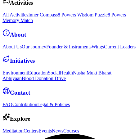
Activities
All Activities
Inner Compass
8 Powers Wisdom Puzzle
8 Powers
Memory Match
About
About Us
Our Journey
Founder & Instruments
Wings
Current Leaders
Initiatives
Environment
Education
Social
Health
Nasha Mukt Bharat
Abhiyaan
Blood Donation Drive
Contact
FAQ
Contribution
Legal & Policies
Explore
Meditation
Centers
Events
News
Courses