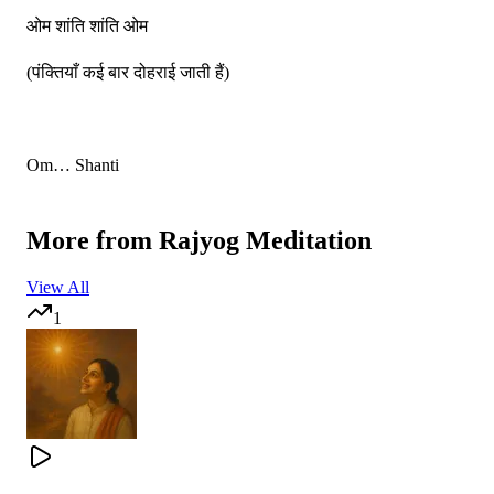
ओम शांति शांति ओम
(पंक्तियाँ कई बार दोहराई जाती हैं)
Om… Shanti
Om… Shanti
More from
Rajyog Meditation
Om Shanti, Om Shanti,
View All
Om Shanti, Shanti Om.
1
Om Shanti, Om Shanti,
Om Shanti, Shanti Om.
(These lines are repeated many times, creating a vibration of
peace.)