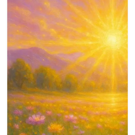
Peace is the solution,
Peace is the essence of all.
Om Shanti, Om Shanti,
Om Shanti, Shanti Om.
(Repeated again and again, affirming peace as the eternal
truth.)