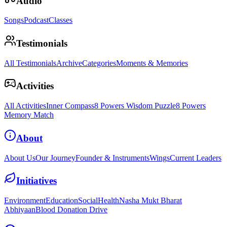
Audio
Songs
Podcast
Classes
Testimonials
All Testimonials
Archive
Categories
Moments & Memories
Activities
All Activities
Inner Compass
8 Powers Wisdom Puzzle
8 Powers
Memory Match
About
About Us
Our Journey
Founder & Instruments
Wings
Current Leaders
Initiatives
Environment
Education
Social
Health
Nasha Mukt Bharat
Abhiyaan
Blood Donation Drive