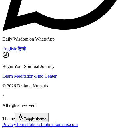
Daily Wisdom on WhatsApp
English
•
हिन्दी
Begin Your Spiritual Journey
Learn Meditation
•
Find Center
©
2026
Brahma Kumaris
•
All rights reserved
Theme
Toggle theme
Privacy
Terms
Policies
brahmakumaris.com