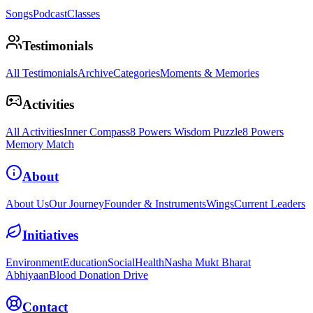
Songs
Podcast
Classes
Testimonials
All Testimonials
Archive
Categories
Moments & Memories
Activities
All Activities
Inner Compass
8 Powers Wisdom Puzzle
8 Powers
Memory Match
About
About Us
Our Journey
Founder & Instruments
Wings
Current Leaders
Initiatives
Environment
Education
Social
Health
Nasha Mukt Bharat
Abhiyaan
Blood Donation Drive
Contact