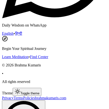
Daily Wisdom on WhatsApp
English
•
हिन्दी
Begin Your Spiritual Journey
Learn Meditation
•
Find Center
©
2026
Brahma Kumaris
•
All rights reserved
Theme
Toggle theme
Privacy
Terms
Policies
brahmakumaris.com