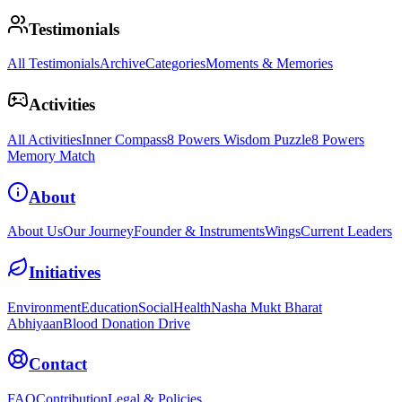
Testimonials
All Testimonials
Archive
Categories
Moments & Memories
Activities
All Activities
Inner Compass
8 Powers Wisdom Puzzle
8 Powers
Memory Match
About
About Us
Our Journey
Founder & Instruments
Wings
Current Leaders
Initiatives
Environment
Education
Social
Health
Nasha Mukt Bharat
Abhiyaan
Blood Donation Drive
Contact
FAQ
Contribution
Legal & Policies