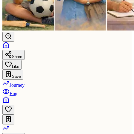
Share
Like
Save
Journey
Eng