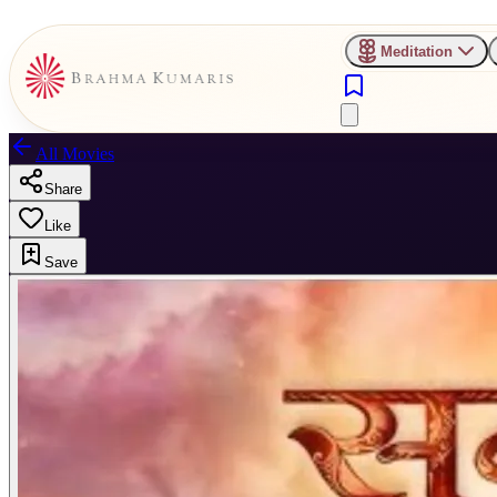
Meditation
All Movies
Share
Like
Save