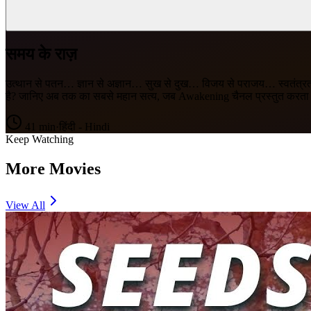
समय के राज़
उत्थान से पतन… ज्ञान से अज्ञान… सुख से दुख… विजय से पराजय… स्वतंत्रता 
है? जानिए अब तक का सबसे महान सत्य, जब Awakening चैनल प्रस्तुत करता है
41
min
·
हिंदी - Hindi
Keep Watching
More Movies
View All