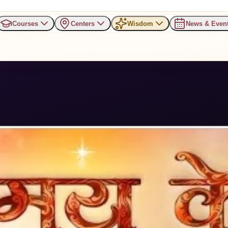
Courses
Centers
Wisdom
News & Even