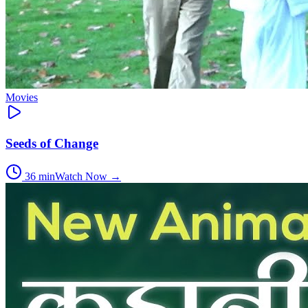
Movies
Seeds of Change
36
min
Watch Now →